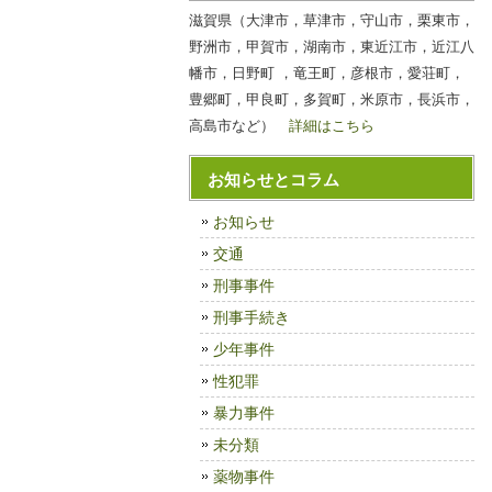
滋賀県（大津市，草津市，守山市，栗東市，
野洲市，甲賀市，湖南市，東近江市，近江八
幡市，日野町 ，竜王町，彦根市，愛荘町，
豊郷町，甲良町，多賀町，米原市，長浜市，
高島市など）
詳細はこちら
お知らせとコラム
お知らせ
交通
刑事事件
刑事手続き
少年事件
性犯罪
暴力事件
未分類
薬物事件