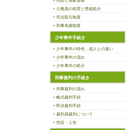
刑罰と国家資格
公務員の犯罪と懲戒処分
司法取引制度
刑事免責制度
少年事件手続き
少年事件の特色，成人との違い
少年事件の流れ
少年事件の処分
刑事裁判の手続き
刑事裁判の流れ
略式裁判手続
即決裁判手続
裁判員裁判について
控訴・上告