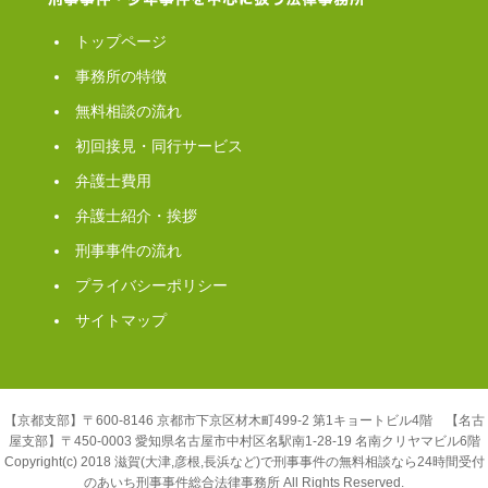
トップページ
事務所の特徴
無料相談の流れ
初回接見・同行サービス
弁護士費用
弁護士紹介・挨拶
刑事事件の流れ
プライバシーポリシー
サイトマップ
【京都支部】〒600-8146 京都市下京区材木町499-2 第1キョートビル4階 【名古
屋支部】〒450-0003 愛知県名古屋市中村区名駅南1-28-19 名南クリヤマビル6階
Copyright(c) 2018 滋賀(大津,彦根,長浜など)で刑事事件の無料相談なら24時間受付
のあいち刑事事件総合法律事務所 All Rights Reserved.