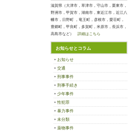
滋賀県（大津市，草津市，守山市，栗東市，
野洲市，甲賀市，湖南市，東近江市，近江八
幡市，日野町 ，竜王町，彦根市，愛荘町，
豊郷町，甲良町，多賀町，米原市，長浜市，
高島市など）
詳細はこちら
お知らせとコラム
お知らせ
交通
刑事事件
刑事手続き
少年事件
性犯罪
暴力事件
未分類
薬物事件