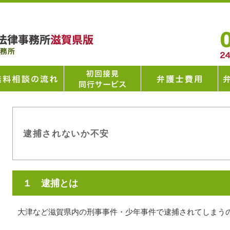
逮捕されないか不安
１ 逮捕とは
大津など滋賀県内の刑事事件・少年事件で逮捕されてしまう