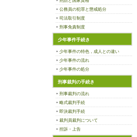
刑罰と国家資格
公務員の犯罪と懲戒処分
司法取引制度
刑事免責制度
少年事件手続き
少年事件の特色，成人との違い
少年事件の流れ
少年事件の処分
刑事裁判の手続き
刑事裁判の流れ
略式裁判手続
即決裁判手続
裁判員裁判について
控訴・上告