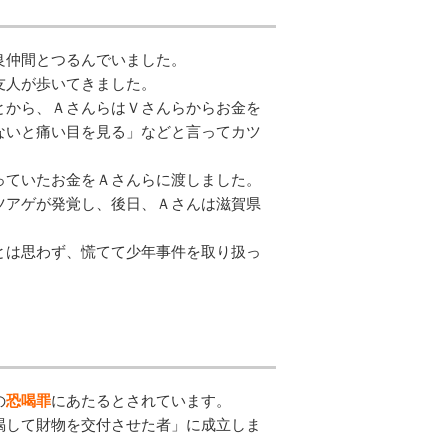
良仲間とつるんでいました。
友人が歩いてきました。
とから、ＡさんらはＶさんらからお金を
ないと痛い目を見る」などと言ってカツ
っていたお金をＡさんらに渡しました。
ツアゲが発覚し、後日、Ａさんは滋賀県
とは思わず、慌てて少年事件を取り扱っ
の
恐喝罪
にあたるとされています。
喝して財物を交付させた者」に成立しま