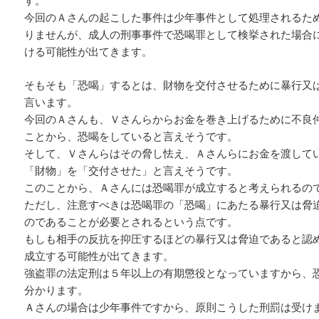
す。
今回のＡさんの起こした事件は少年事件として処理されるた
りませんが、成人の刑事事件で恐喝罪として検挙された場合
ける可能性が出てきます。
そもそも「恐喝」するとは、財物を交付させるために暴行又
言います。
今回のＡさんも、Ｖさんらからお金を巻き上げるために不良
ことから、恐喝をしていると言えそうです。
そして、Ｖさんらはその脅し怯え、Ａさんらにお金を渡して
「財物」を「交付させた」と言えそうです。
このことから、Ａさんには恐喝罪が成立すると考えられるの
ただし、注意すべきは恐喝罪の「恐喝」にあたる暴行又は脅
のであることが必要とされるという点です。
もしも相手の反抗を抑圧するほどの暴行又は脅迫であると認
成立する可能性が出てきます。
強盗罪の法定刑は５年以上の有期懲役となっていますから、
分かります。
Ａさんの場合は少年事件ですから、原則こうした刑罰は受け