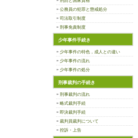
刑罰と国家資格
公務員の犯罪と懲戒処分
司法取引制度
刑事免責制度
少年事件手続き
少年事件の特色，成人との違い
少年事件の流れ
少年事件の処分
刑事裁判の手続き
刑事裁判の流れ
略式裁判手続
即決裁判手続
裁判員裁判について
控訴・上告