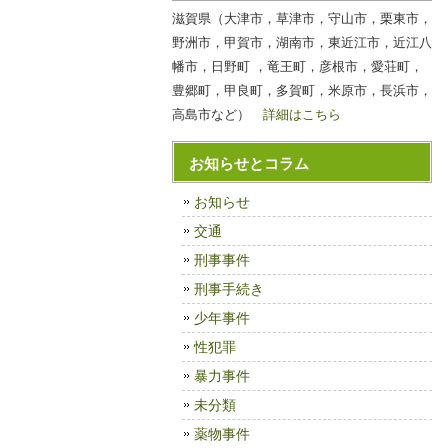
滋賀県（大津市，草津市，守山市，栗東市，
野洲市，甲賀市，湖南市，東近江市，近江八
幡市，日野町 ，竜王町，彦根市，愛荘町，
豊郷町，甲良町，多賀町，米原市，長浜市，
高島市など）
詳細はこちら
お知らせとコラム
お知らせ
交通
刑事事件
刑事手続き
少年事件
性犯罪
暴力事件
未分類
薬物事件