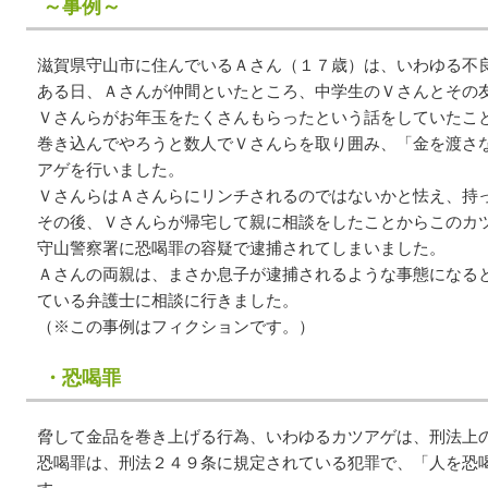
～事例～
滋賀県守山市に住んでいるＡさん（１７歳）は、いわゆる不
ある日、Ａさんが仲間といたところ、中学生のＶさんとその
Ｖさんらがお年玉をたくさんもらったという話をしていたこ
巻き込んでやろうと数人でＶさんらを取り囲み、「金を渡さ
アゲを行いました。
ＶさんらはＡさんらにリンチされるのではないかと怯え、持
その後、Ｖさんらが帰宅して親に相談をしたことからこのカ
守山警察署に恐喝罪の容疑で逮捕されてしまいました。
Ａさんの両親は、まさか息子が逮捕されるような事態になる
ている弁護士に相談に行きました。
（※この事例はフィクションです。）
・恐喝罪
脅して金品を巻き上げる行為、いわゆるカツアゲは、刑法上
恐喝罪は、刑法２４９条に規定されている犯罪で、「人を恐