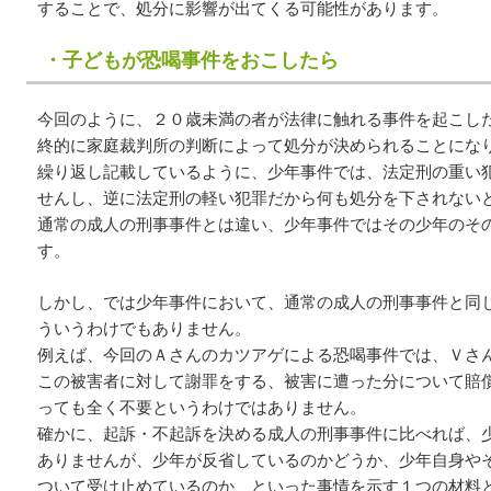
することで、処分に影響が出てくる可能性があります。
・子どもが恐喝事件をおこしたら
今回のように、２０歳未満の者が法律に触れる事件を起こし
終的に家庭裁判所の判断によって処分が決められることにな
繰り返し記載しているように、少年事件では、法定刑の重い
せんし、逆に法定刑の軽い犯罪だから何も処分を下されない
通常の成人の刑事事件とは違い、少年事件ではその少年のそ
す。
しかし、では少年事件において、通常の成人の刑事事件と同
ういうわけでもありません。
例えば、今回のＡさんのカツアゲによる恐喝事件では、Ｖさ
この被害者に対して謝罪をする、被害に遭った分について賠
っても全く不要というわけではありません。
確かに、起訴・不起訴を決める成人の刑事事件に比べれば、
ありませんが、少年が反省しているのかどうか、少年自身や
ついて受け止めているのか、といった事情を示す１つの材料