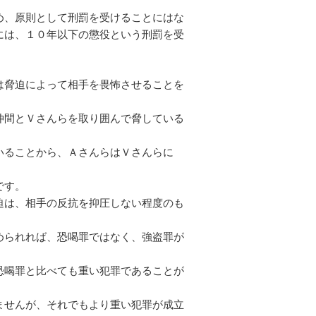
め、原則として刑罰を受けることにはな
には、１０年以下の懲役という刑罰を受
は脅迫によって相手を畏怖させることを
仲間とＶさんらを取り囲んで脅している
いることから、ＡさんらはＶさんらに
です。
迫は、相手の反抗を抑圧しない程度のも
められれば、恐喝罪ではなく、強盗罪が
恐喝罪と比べても重い犯罪であることが
ませんが、それでもより重い犯罪が成立