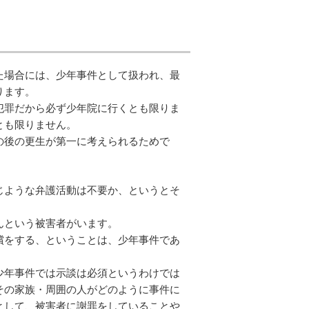
た場合には、少年事件として扱われ、最
ります。
犯罪だから必ず少年院に行くとも限りま
とも限りません。
の後の更生が第一に考えられるためで
じような弁護活動は不要か、というとそ
んという被害者がいます。
償をする、ということは、少年事件であ
少年事件では示談は必須というわけでは
その家族・周囲の人がどのように事件に
として、被害者に謝罪をしていることや