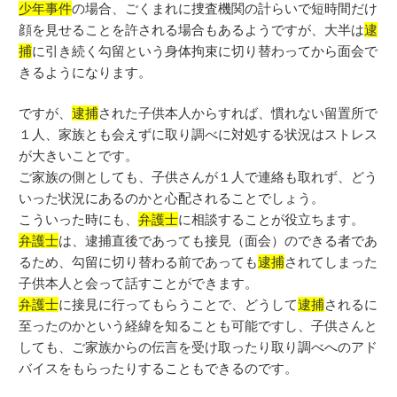
少年事件
の場合、ごくまれに捜査機関の計らいで短時間だけ
顔を見せることを許される場合もあるようですが、大半は
逮
捕
に引き続く勾留という身体拘束に切り替わってから面会で
きるようになります。
ですが、
逮捕
された子供本人からすれば、慣れない留置所で
１人、家族とも会えずに取り調べに対処する状況はストレス
が大きいことです。
ご家族の側としても、子供さんが１人で連絡も取れず、どう
いった状況にあるのかと心配されることでしょう。
こういった時にも、
弁護士
に相談することが役立ちます。
弁護士
は、逮捕直後であっても接見（面会）のできる者であ
るため、勾留に切り替わる前であっても
逮捕
されてしまった
子供本人と会って話すことができます。
弁護士
に接見に行ってもらうことで、どうして
逮捕
されるに
至ったのかという経緯を知ることも可能ですし、子供さんと
しても、ご家族からの伝言を受け取ったり取り調べへのアド
バイスをもらったりすることもできるのです。