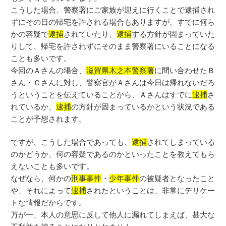
こうした場合、警察署にご家族が迎えに行くことで逮捕され
ずにその日の帰宅を許される場合もありますが、すでに何ら
かの容疑で
逮捕
されていたり、
逮捕
する方針が固まっていた
りして、帰宅を許されずにそのまま警察署にいることになる
ことも多いです。
今回のＡさんの場合、
滋賀県木之本警察署
に問い合わせたＢ
さん・Ｃさんに対し、警察官がＡさんは今日は帰れないだろ
うということを伝えていることから、Ａさんはすでに
逮捕
さ
れているか、
逮捕
の方針が固まっているかという状況である
ことが予想されます。
ですが、こうした場合であっても、
逮捕
されてしまっている
のかどうか、何の容疑であるのかといったことを教えてもら
えないことも多いです。
なぜなら、何かの
刑事事件
・
少年事件
の被疑者となったこと
や、それによって
逮捕
されたということは、非常にデリケー
トな情報だからです。
万が一、本人の意思に反して他人に漏れてしまえば、甚大な