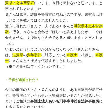
賀県木之本警察署
にいます。今日は帰れないと思います」と
言われてしまいました。
Ｂさんは驚き、詳細を警察官に尋ねたのですが、警察官は詳
しいことを教えてはくれませんでした。
途方に暮れたＢさんは、夫であるＣさんと
滋賀県木之本警察
署
に行き、Ａさんと会わせてほしいと訴えましたが、「今は
会えません。明後日なら面会できると思います」と言われま
した。
いよいよどうしてよいか分からなくなったＢさんとＣさん
は、
滋賀県
の
少年事件
に対応している
弁護士
に相談し、
弁護
士
にＡさんとの接見を依頼することにしました。
（※この事例はフィクションです。）
・子供が逮捕された？
今回の事例のＢさん・Ｃさんのように、ある日家族が帰宅せ
ず、警察署に問い合わせたら警察署にいることが発覚した…
というご相談は
弁護士法人あいち刑事事件総合法律事務所
に
も多く寄せられています。