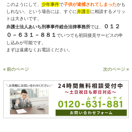
このようにして、
少年事件
で
子供が逮捕されてしまった
かも
しれない、という場合には、すぐに
弁護士
に相談するメリッ
トは大きいです。
０１２
弁護士法人あいち刑事事件総合法律事務所
では、
０－６３１－８８１
でいつでも初回接見サービスの申
し込みが可能です。
まずは遠慮なくお電話ください。
« 前のページ
次のページ »