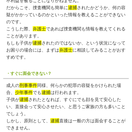
不利益を被ることになりかねません。
だからこそ、捜査機関も簡単に
逮捕
されたかどうか、何の容
疑がかかっているのかといった情報を教えることができない
のです。
こうした際、
弁護士
であれば捜査機関も情報を教えてくれる
ことがあります。
もしも子供が
逮捕
されたのではないか、という状況になって
お困りの場合には、まずは
弁護士
に相談してみることがおす
すめです。
・すぐに面会できない？
成人の
刑事事件
同様、何らかの犯罪の容疑をかけられた場
合、
少年事件
でも
逮捕
は行われます。
子供が
逮捕
されたとなれば、すぐにでも顔を見て安心した
い、直接会って安心させたい、と思うご家族の方も多いこと
でしょう。
しかし、原則として、
逮捕
直後は一般の方は面会することが
できません。