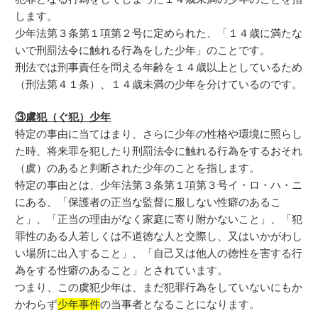
します。
少年法第３条第１項第２号に定められた、「１４歳に満たな
いで刑罰法令に触れる行為をした少年」のことです。
刑法では刑事責任を問える年齢を１４歳以上としているため
（刑法第４１条）、１４歳未満の少年を分けているのです。
③虞犯（ぐ犯）少年
特定の事由に当てはまり、さらに少年の性格や環境に照らし
た時、将来罪を犯したり刑罰法令に触れる行為をするおそれ
（虞）のあると判断された少年のことを指します。
特定の事由とは、少年法第３条第１項第３号イ・ロ・ハ・ニ
にある、「保護者の正当な監督に服しない性癖のあるこ
と」、「正当の理由がなく家庭に寄り附かないこと」、「犯
罪性のある人若しくは不道徳な人と交際し、又はいかがわし
い場所に出入すること」、「自己又は他人の徳性を害する行
為をする性癖のあること」とされています。
つまり、この虞犯少年は、まだ犯罪行為をしていないにもか
かわらず
少年事件
の当事者となることになります。