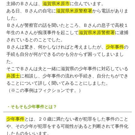
主婦のＢさんは、
滋賀県米原市
に住んでいます。
ある日、Ｂさんの自宅に
滋賀県米原警察署
から電話がありま
した。
Ｂさんが警察官の話を聞いたところ、Ｂさんの息子で高校１
年生のＡさんが痴漢事件を起こして
滋賀県米原警察署
に逮捕
されているとのことでした。
Ｂさんは驚き、何かしなければと考えましたが、
少年事件
の
手続も自分が何ができるのかも分からず困ってしまいまし
た。
そこでＢさんは夫と一緒に滋賀県の少年事件に対応している
弁護士
に相談し、少年事件の流れや手続き、自分たちができ
ることについて詳しく聞いてみることにしました。
（※この事例はフィクションです。）
・そもそも少年事件とは？
少年事件
とは、２０歳に満たない者が犯罪をした事件のこと
や、その少年が犯罪をする可能性があると判断されて事件化
したものをいいます。