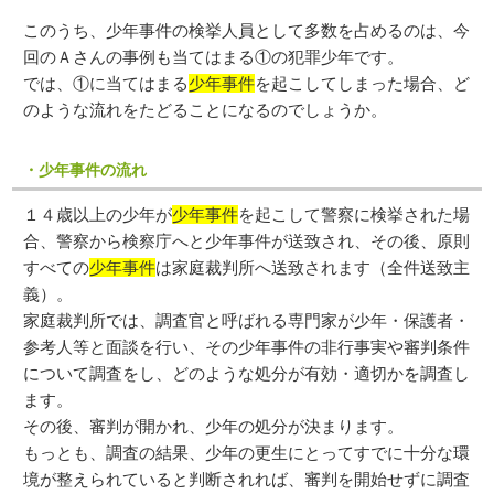
このうち、少年事件の検挙人員として多数を占めるのは、今
回のＡさんの事例も当てはまる①の犯罪少年です。
では、①に当てはまる
少年事件
を起こしてしまった場合、ど
のような流れをたどることになるのでしょうか。
・少年事件の流れ
１４歳以上の少年が
少年事件
を起こして警察に検挙された場
合、警察から検察庁へと少年事件が送致され、その後、原則
すべての
少年事件
は家庭裁判所へ送致されます（全件送致主
義）。
家庭裁判所では、調査官と呼ばれる専門家が少年・保護者・
参考人等と面談を行い、その少年事件の非行事実や審判条件
について調査をし、どのような処分が有効・適切かを調査し
ます。
その後、審判が開かれ、少年の処分が決まります。
もっとも、調査の結果、少年の更生にとってすでに十分な環
境が整えられていると判断されれば、審判を開始せずに調査