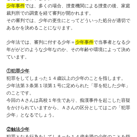
少年事件
では、多くの場合、捜査機関による捜査の後、家庭
裁判所での調査を経て審判が開かれます。
その審判では、少年の更生にとってどういった処分が適切で
あるかを決めることになります。
少年法では、審判に付する少年＝
少年事件
で当事者となる少
年ががどのような少年なのか、その年齢や環境によって決め
ています。
①犯罪少年
犯罪をしてしまった１４歳以上の少年のことを指します。
少年法第３条第１項第１号に定められた「罪を犯した少年」
のことです。
今回のＡさんは高校１年生であり、痴漢事件を起こした容疑
をかけられていますから、Ａさんの区分としてはこの「犯罪
少年」となるでしょう。
②触法少年
犯罪となる行為をしてしまった１４歳未満の少年のことを指