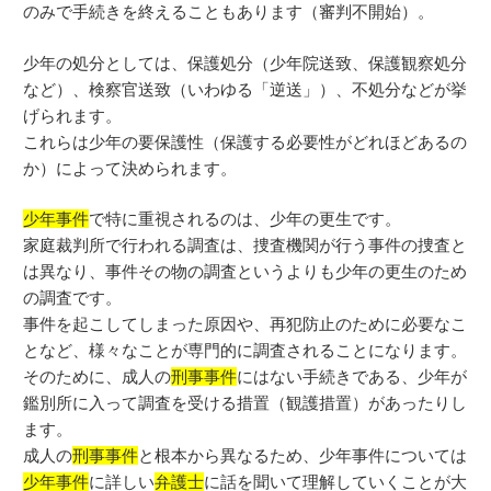
のみで手続きを終えることもあります（審判不開始）。
少年の処分としては、保護処分（少年院送致、保護観察処分
など）、検察官送致（いわゆる「逆送」）、不処分などが挙
げられます。
これらは少年の要保護性（保護する必要性がどれほどあるの
か）によって決められます。
少年事件
で特に重視されるのは、少年の更生です。
家庭裁判所で行われる調査は、捜査機関が行う事件の捜査と
は異なり、事件その物の調査というよりも少年の更生のため
の調査です。
事件を起こしてしまった原因や、再犯防止のために必要なこ
となど、様々なことが専門的に調査されることになります。
そのために、成人の
刑事事件
にはない手続きである、少年が
鑑別所に入って調査を受ける措置（観護措置）があったりし
ます。
成人の
刑事事件
と根本から異なるため、少年事件については
少年事件
に詳しい
弁護士
に話を聞いて理解していくことが大