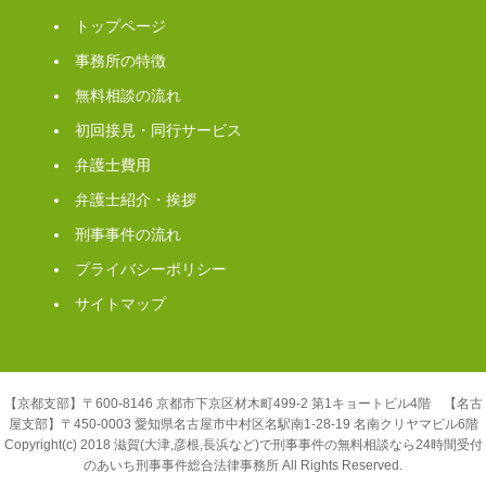
トップページ
事務所の特徴
無料相談の流れ
初回接見・同行サービス
弁護士費用
弁護士紹介・挨拶
刑事事件の流れ
プライバシーポリシー
サイトマップ
【京都支部】〒600-8146 京都市下京区材木町499-2 第1キョートビル4階 【名古
屋支部】〒450-0003 愛知県名古屋市中村区名駅南1-28-19 名南クリヤマビル6階
Copyright(c) 2018 滋賀(大津,彦根,長浜など)で刑事事件の無料相談なら24時間受付
のあいち刑事事件総合法律事務所 All Rights Reserved.