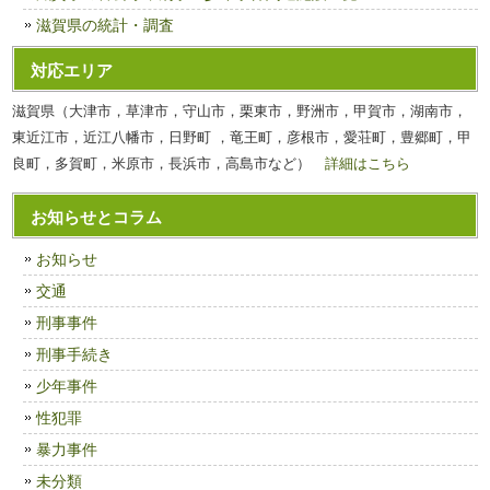
滋賀県の統計・調査
対応エリア
滋賀県（大津市，草津市，守山市，栗東市，野洲市，甲賀市，湖南市，
東近江市，近江八幡市，日野町 ，竜王町，彦根市，愛荘町，豊郷町，甲
良町，多賀町，米原市，長浜市，高島市など）
詳細はこちら
お知らせとコラム
お知らせ
交通
刑事事件
刑事手続き
少年事件
性犯罪
暴力事件
未分類