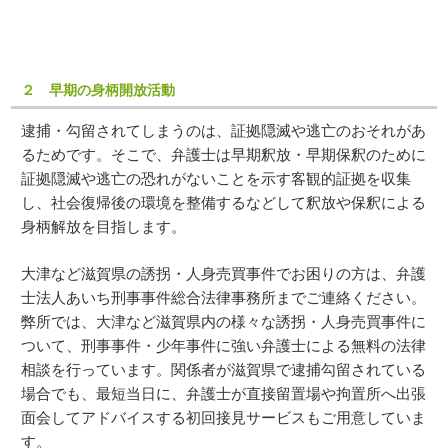
２ 早期の身柄開放活動
逮捕・勾留されてしまうのは、証拠隠滅や逃亡のおそれがあ
るためです。そこで、弁護士は早期釈放・早期保釈のために
証拠隠滅や逃亡の恐れがないことを示す客観的証拠を収集
し、社会復帰後の環境を整備するなどして釈放や保釈による
身柄解放を目指します。
大津など滋賀県の誘拐・人身売買事件でお困りの方は、弁護
士法人あいち刑事事件総合法律事務所までご連絡ください。
弊所では、大津など滋賀県内の様々な誘拐・人身売買事件に
ついて、刑事事件・少年事件に強い弁護士による無料の法律
相談を行っています。関係者が滋賀県で逮捕勾留されている
場合でも、最短当日に、弁護士が直接留置場や拘置所へ出張
面会してアドバイスする初回接見サービスもご用意していま
す。