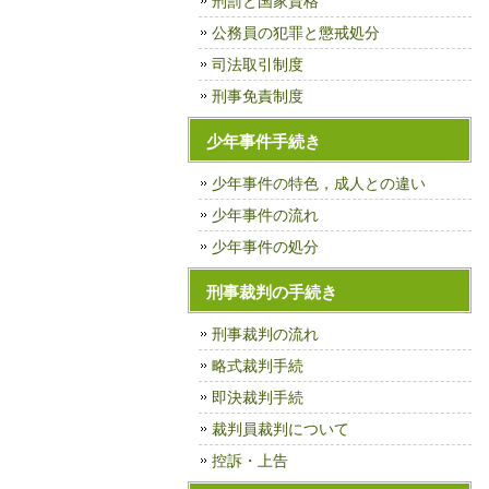
刑罰と国家資格
公務員の犯罪と懲戒処分
司法取引制度
刑事免責制度
少年事件手続き
少年事件の特色，成人との違い
少年事件の流れ
少年事件の処分
刑事裁判の手続き
刑事裁判の流れ
略式裁判手続
即決裁判手続
裁判員裁判について
控訴・上告