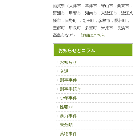
滋賀県（大津市，草津市，守山市，栗東市，
野洲市，甲賀市，湖南市，東近江市，近江八
幡市，日野町 ，竜王町，彦根市，愛荘町，
豊郷町，甲良町，多賀町，米原市，長浜市，
高島市など）
詳細はこちら
お知らせとコラム
お知らせ
交通
刑事事件
刑事手続き
少年事件
性犯罪
暴力事件
未分類
薬物事件