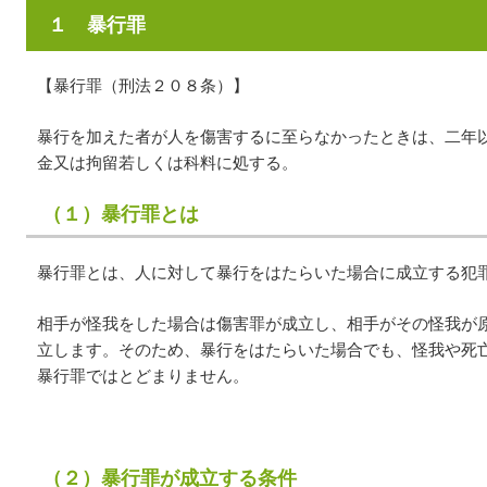
１ 暴行罪
【暴行罪（刑法２０８条）】
暴行を加えた者が人を傷害するに至らなかったときは、二年
金又は拘留若しくは科料に処する。
（１）暴行罪とは
暴行罪とは、人に対して暴行をはたらいた場合に成立する犯
相手が怪我をした場合は傷害罪が成立し、相手がその怪我が
立します。そのため、暴行をはたらいた場合でも、怪我や死
暴行罪ではとどまりません。
（２）暴行罪が成立する条件