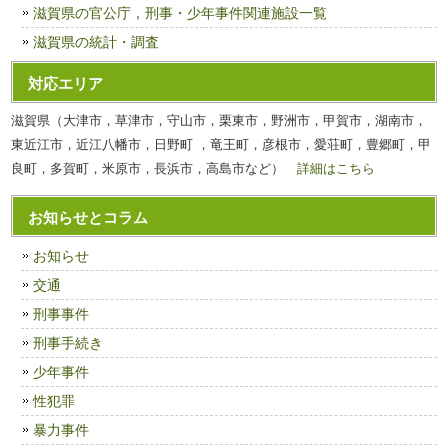
滋賀県の官公庁，刑事・少年事件関連施設一覧
滋賀県の統計・調査
対応エリア
滋賀県（大津市，草津市，守山市，栗東市，野洲市，甲賀市，湖南市，
東近江市，近江八幡市，日野町 ，竜王町，彦根市，愛荘町，豊郷町，甲
良町，多賀町，米原市，長浜市，高島市など）
詳細はこちら
お知らせとコラム
お知らせ
交通
刑事事件
刑事手続き
少年事件
性犯罪
暴力事件