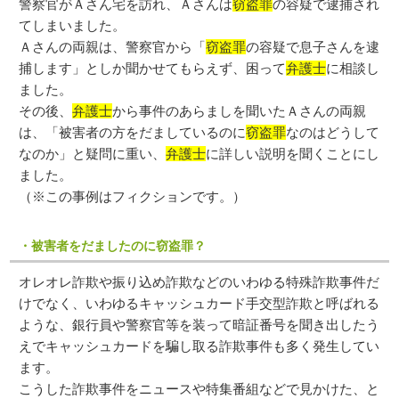
警察官がＡさん宅を訪れ、Ａさんは
窃盗罪
の容疑で逮捕され
てしまいました。
Ａさんの両親は、警察官から「
窃盗罪
の容疑で息子さんを逮
捕します」としか聞かせてもらえず、困って
弁護士
に相談し
ました。
その後、
弁護士
から事件のあらましを聞いたＡさんの両親
は、「被害者の方をだましているのに
窃盗罪
なのはどうして
なのか」と疑問に重い、
弁護士
に詳しい説明を聞くことにし
ました。
（※この事例はフィクションです。）
・被害者をだましたのに窃盗罪？
オレオレ詐欺や振り込め詐欺などのいわゆる特殊詐欺事件だ
けでなく、いわゆるキャッシュカード手交型詐欺と呼ばれる
ような、銀行員や警察官等を装って暗証番号を聞き出したう
えでキャッシュカードを騙し取る詐欺事件も多く発生してい
ます。
こうした詐欺事件をニュースや特集番組などで見かけた、と