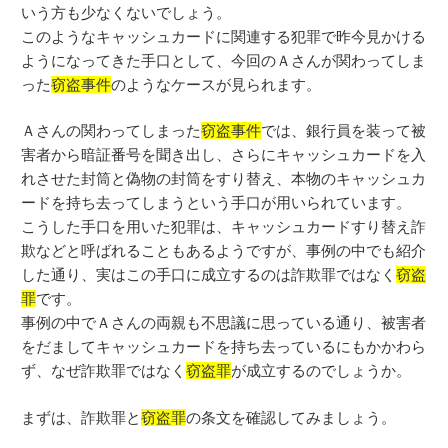
いう方も少なくないでしょう。
このようなキャッシュカードに関連する犯罪で昨今見かける
ようになってきた手口として、今回のＡさんが関わってしま
った
窃盗事件
のようなケースが見られます。
Ａさんの関わってしまった
窃盗事件
では、銀行員を装って被
害者から暗証番号を聞き出し、さらにキャッシュカードを入
れさせた封筒と偽物の封筒をすり替え、本物のキャッシュカ
ードを持ち去ってしまうという手口が用いられています。
こうした手口を用いた犯罪は、キャッシュカードすり替え詐
欺などと呼ばれることもあるようですが、事例の中でも紹介
した通り、実はこの手口に成立するのは詐欺罪ではなく
窃盗
罪
です。
事例の中でＡさんの両親も不思議に思っている通り、被害者
をだましてキャッシュカードを持ち去っているにもかかわら
ず、なぜ詐欺罪ではなく
窃盗罪
が成立するのでしょうか。
まずは、詐欺罪と
窃盗罪
の条文を確認してみましょう。