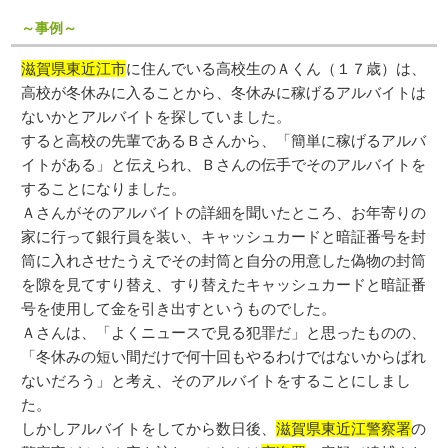
～事例～
滋賀県東近江市
に住んでいる高校生のＡくん（１７歳）は、
高校が冬休みに入ることから、冬休みに稼げるアルバイトは
ないかとアルバイトを探していました。
すると高校の先輩であるＢさんから、「簡単に稼げるアルバ
イトがある」と伝えられ、Ｂさんの伝手でそのアルバイトを
することになりました。
Ａさんがそのアルバイトの詳細を聞いたところ、お年寄りの
家に行って銀行員を装い、キャッシュカードと暗証番号を封
筒に入れさせたうえでその封筒と自分の用意した偽物の封筒
を隙を見てすり替え、すり替えたキャッシュカードと暗証番
号を使用して金を引き出すというものでした。
Ａさんは、「よくニュースで見る犯罪だ」と思ったものの、
「冬休みの短い間だけで何十回もやるわけではないからばれ
ないだろう」と考え、そのアルバイトをすることにしまし
た。
しかしアルバイトをしてから数日後、
滋賀県東近江警察署
の