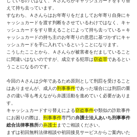
しているのではなく、Ａさんらがキャッシュカードをすり替
えて持ち去っています。
すなわち、Ａさんらはお年寄りをだましてお年寄り自身にキ
ャッシュカードを渡す判断をさせているわけではなく、キャ
ッシュカードをすり替えることによって持ち去っている＝キ
ャッシュカードの持ち主のお年寄りの意思に基づかずにキャ
ッシュカードを手に入れているということになります。
こうしたこことから、Ａさんらが被害者をだましていること
に間違いはないのですが、成立する犯罪は
窃盗罪
であるとい
うことになるのです。
今回のＡさんは少年であるため原則として刑罰を受けること
はありませんが、成人の
刑事事件
であった場合には刑罰の重
さの違い等も考えながら弁護活動を進めていく必要がありま
す。
キャッシュカードすり替えによる
窃盗事件
や類似の詐欺事件
にお困りの際は、
刑事事件
専門の
弁護士法人あいち刑事事件
総合法律事務所
の
弁護士
までご相談ください。
まずは初回無料法律相談や初回接見サービスからご案内いた