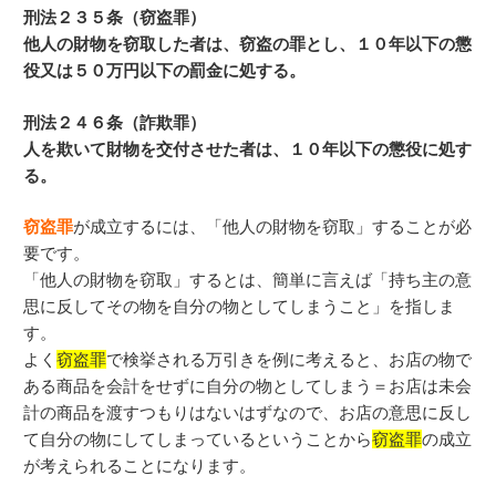
刑法２３５条（窃盗罪）
他人の財物を窃取した者は、窃盗の罪とし、１０年以下の懲
役又は５０万円以下の罰金に処する。
刑法２４６条（詐欺罪）
人を欺いて財物を交付させた者は、１０年以下の懲役に処す
る。
窃盗罪
が成立するには、「他人の財物を窃取」することが必
要です。
「他人の財物を窃取」するとは、簡単に言えば「持ち主の意
思に反してその物を自分の物としてしまうこと」を指しま
す。
よく
窃盗罪
で検挙される万引きを例に考えると、お店の物で
ある商品を会計をせずに自分の物としてしまう＝お店は未会
計の商品を渡すつもりはないはずなので、お店の意思に反し
て自分の物にしてしまっているということから
窃盗罪
の成立
が考えられることになります。