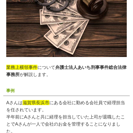
業務上横領事件
について
弁護士法人あいち刑事事件総合法律
事務所
が解説します。
事例
Aさんは
滋賀県長浜市
にある会社に勤める会社員で経理担当
を任されています。
半年前にAさんと共に経理を担当していた上司が退職したこ
とでAさんが一人で会社のお金を管理することになりまし
た。