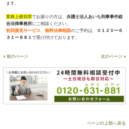
ます。
業務上横領罪
でお困りの方は、
弁護士法人あいち刑事事件総
合法律事務所
にご相談ください。
初回接見サービス
、
無料法律相談
のご予約は、
０１２０ー６
３１ー８８１
で受け付けております。
« 前のページ
次のページ »
ページの上部へ戻る