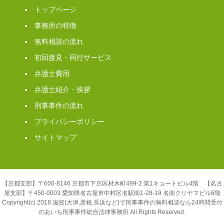
トップページ
事務所の特徴
無料相談の流れ
初回接見・同行サービス
弁護士費用
弁護士紹介・挨拶
刑事事件の流れ
プライバシーポリシー
サイトマップ
【京都支部】〒600-8146 京都市下京区材木町499-2 第1キョートビル4階 【名古
屋支部】〒450-0003 愛知県名古屋市中村区名駅南1-28-19 名南クリヤマビル6階
Copyright(c) 2018 滋賀(大津,彦根,長浜など)で刑事事件の無料相談なら24時間受付
のあいち刑事事件総合法律事務所 All Rights Reserved.