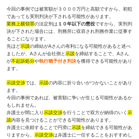
今回の事例では被害額が３０００万円と高額ですから、初犯
であっても実刑判決が下される可能性があります。
業務上横領罪
の法定刑は
１０年以下の懲役
ですから、実刑判
決が下された場合には、刑務所に収容され刑務作業に従事す
ることになります。
先ほど
示談
の締結がAさんの有利になる可能性があると述べ
ましたが、Aさんが会社側と
示談
を締結することで、Aさん
が
不起訴処分
や
執行猶予付き判決
を獲得できる可能性があり
ます。
示談交渉
では、
示談
の内容に折り合いがつかないことがあり
ます。
今回の事例であれば、被害額に争いが生じる可能性があるか
もしれません。
弁護士が間に入り
示談交渉
を行うことで双方が納得のいく
示
談
内容を見つけることができる可能性があります。
弁護士に依頼することで円滑に
示談
を締結できる可能性があ
りますから、
示談交渉
は弁護士に一任することをおすすめし