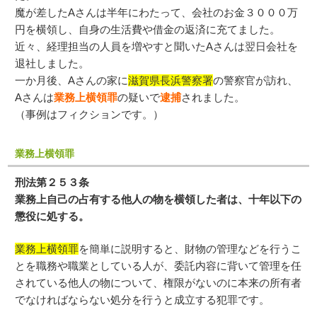
魔が差したAさんは半年にわたって、会社のお金３０００万
円を横領し、自身の生活費や借金の返済に充てました。
近々、経理担当の人員を増やすと聞いたAさんは翌日会社を
退社しました。
一か月後、Aさんの家に
滋賀県長浜警察署
の警察官が訪れ、
Aさんは
業務上横領罪
の疑いで
逮捕
されました。
（事例はフィクションです。）
業務上横領罪
刑法第２５３条
業務上自己の占有する他人の物を横領した者は、十年以下の
懲役に処する。
業務上横領罪
を簡単に説明すると、財物の管理などを行うこ
とを職務や職業としている人が、委託内容に背いて管理を任
されている他人の物について、権限がないのに本来の所有者
でなければならない処分を行うと成立する犯罪です。