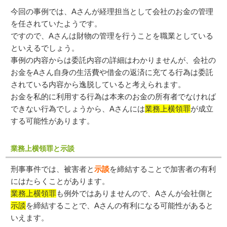
今回の事例では、Aさんが経理担当として会社のお金の管理
を任されていたようです。
ですので、Aさんは財物の管理を行うことを職業としている
といえるでしょう。
事例の内容からは委託内容の詳細はわかりませんが、会社の
お金をAさん自身の生活費や借金の返済に充てる行為は委託
されている内容から逸脱していると考えられます。
お金を私的に利用する行為は本来のお金の所有者でなければ
できない行為でしょうから、Aさんには
業務上横領罪
が成立
する可能性があります。
業務上横領罪と示談
刑事事件では、被害者と
示談
を締結することで加害者の有利
にはたらくことがあります。
業務上横領罪
も例外ではありませんので、Aさんが会社側と
示談
を締結することで、Aさんの有利になる可能性があると
いえます。