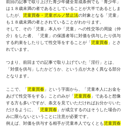
前回の記事で取り上げた青少年健全育成条例でも「青少年」
は１８歳未満の者であるとしていることが大半であるとしま
したが、
児童買春・児童ポルノ禁止法
の対象となる「児童」
も１８歳未満の者とされていることがわかります。
そして、その「児童」本人や「児童」への性交等の周旋（仲
介）をした者、「児童」の保護者等に対価を供与したり供与
する約束をしたりして性交等をすることが「
児童買春
」とさ
れています。
つまり、前回までの記事で取り上げていた「淫行」とは、
「対償を供与」したかどうか、という点が大きく異なる部分
となります。
ここで、「
児童買春
」という字面から、「児童本人にお金を
あげて性交等をする」ことのみが「
児童買春
」であると想像
する方も多いですが、条文を見ていただければお分かりいた
だけるように、「
児童買春
」が成立するのはそうした場合の
みに限らないということに注意が必要です。
例えば、対価を供与する相手が児童本人でなくとも
児童買春