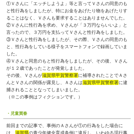
①Ｖさんに「エッチしようよ」等と言ってＶさんの同意のも
と性行為をしましたが、特にお金をあげたり物をあげたりす
ることはなく、Ｖさんも要求することはありませんでした。
②Ｖさんに性行為を求め、Ｖさんが「３万円ならいいよ」と
言ったので、３万円を支払ってＶさんと性行為をしました。
③Ｖさんと性行為をしましたが、その際、Ｖさんの同意のも
と、性行為をしている様子をスマートフォンで録画していま
した。
④Ｖさんと同意のもと性行為をしましたが、その後、Ｖさん
が１２歳であったことが発覚しました。
その後、Ｖさんが
滋賀県甲賀警察署
に補導されたことでＡさ
んとＶさんの関係が露見し、Ａさんは
滋賀県甲賀警察署
に逮
捕されることとなってしまいました。
（※この事例はフィクションです。）
・児童買春
前回までの記事で、事例のＡさんが①の行為をした場合に
は、
滋賀県
の青少年健全育成条例に違反し、いわゆる淫行事