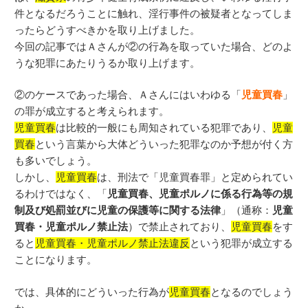
件となるだろうことに触れ、淫行事件の被疑者となってしま
ったらどうすべきかを取り上げました。
今回の記事ではＡさんが②の行為を取っていた場合、どのよ
うな犯罪にあたりうるか取り上げます。
②のケースであった場合、Ａさんにはいわゆる「
児童買春
」
の罪が成立すると考えられます。
児童買春
は比較的一般にも周知されている犯罪であり、
児童
買春
という言葉から大体どういった犯罪なのか予想が付く方
も多いでしょう。
しかし、
児童買春
は、刑法で「児童買春罪」と定められてい
るわけではなく、「
児童買春、児童ポルノに係る行為等の規
制及び処罰並びに児童の保護等に関する法律
」（通称：
児童
買春・児童ポルノ禁止法
）で禁止されており、
児童買春
をす
ると
児童買春・児童ポルノ禁止法違反
という犯罪が成立する
ことになります。
では、具体的にどういった行為が
児童買春
となるのでしょう