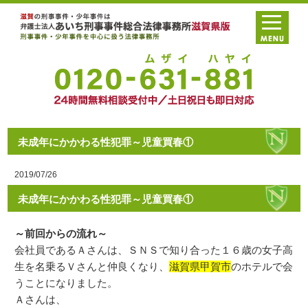
未成年にかかわる性犯罪～児童買春①
2019/07/26
未成年にかかわる性犯罪～児童買春①
～前回からの流れ～
会社員であるＡさんは、ＳＮＳで知り合った１６歳の女子高
生を名乗るＶさんと仲良くなり、
滋賀県甲賀市
のホテルで会
うことになりました。
Ａさんは、