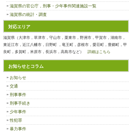
滋賀県の官公庁，刑事・少年事件関連施設一覧
滋賀県の統計・調査
対応エリア
滋賀県（大津市，草津市，守山市，栗東市，野洲市，甲賀市，湖南市，
東近江市，近江八幡市，日野町 ，竜王町，彦根市，愛荘町，豊郷町，甲
良町，多賀町，米原市，長浜市，高島市など）
詳細はこちら
お知らせとコラム
お知らせ
交通
刑事事件
刑事手続き
少年事件
性犯罪
暴力事件