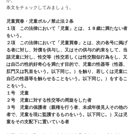
か。
条文をチェックしてみましょう。
児童買春・児童ポルノ禁止法２条
１項 この法律において「児童」とは、１８歳に満たない者
をいう。
２項 この法律において「児童買春」とは、次の各号に掲げ
る者に対し、対償を供与し、又はその供与の約束をして、当
該児童に対し、性交等（性交若しくは性交類似行為をし、又
は自己の性的好奇心を満たす目的で、児童の性器等（性器、
肛門又は乳首をいう。以下同じ。）を触り、若しくは児童に
自己の性器等を触らせることをいう。以下同じ。）をするこ
とをいう。
１号 児童
２号 児童に対する性交等の周旋をした者
３号 児童の保護者（親権を行う者、未成年後見人その他の
者で、児童を現に監護するものをいう。以下同じ。）又は児
童をその支配下に置いている者