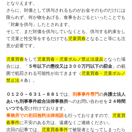
となりえます。
さらに、対価として供与されるものがお金そのものだけには
限られず、何か物をあげる、食事をおごるといったことでも
「対象を供与」したとされます。
そして、まだ対価を供与していなくとも、供与する約束をし
て児童と性交等をするだけでも
児童買春
となること等にも注
意が必要です。
児童買春
をして
児童買春・児童ポルノ禁止法違反
となった場
合には、「
５年以下の懲役又は３００万円以下の罰金
」の範
囲で処罰される可能性が出てきます（
児童買春・児童ポルノ
禁止法
４条）。
０１２０－６３１－８８１
では、
刑事事件専門
の
弁護士法人
あいち刑事事件総合法律事務所
へのお問い合わせを
２４時間
いつでも
受け付けております。
事務所での初回無料法律相談
も行っておりますので、
児童買
春事件
に不安のある方は、遠慮なくご連絡ください。
次回の記事では、
児童買春事件
で被疑者となってしまったら