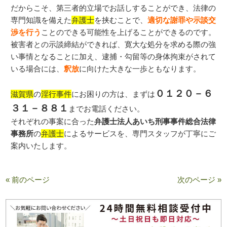
だからこそ、第三者的立場でお話しすることができ、法律の
専門知識を備えた
弁護士
を挟むことで、
適切な謝罪や示談交
渉を行う
ことのできる可能性を上げることができるのです。
被害者との示談締結ができれば、寛大な処分を求める際の強
い事情となることに加え、逮捕・勾留等の身体拘束がされて
いる場合には、
釈放
に向けた大きな一歩ともなります。
０１２０－６
滋賀県
の
淫行事件
にお困りの方は、まずは
３１－８８１
までお電話ください。
それぞれの事案に合った
弁護士法人あいち刑事事件総合法律
事務所
の
弁護士
によるサービスを、専門スタッフが丁寧にご
案内いたします。
« 前のページ
次のページ »