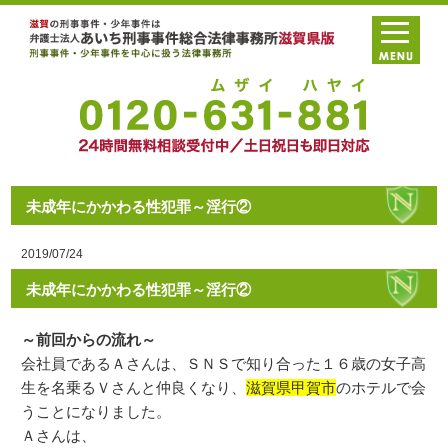
未成年にかかわる性犯罪～淫行②
2019/07/24
未成年にかかわる性犯罪～淫行②
～前回からの流れ～
会社員であるＡさんは、ＳＮＳで知り合った１６歳の女子高
生を名乗るＶさんと仲良くなり、
滋賀県甲賀市
のホテルで会
うことになりました。
Ａさんは、