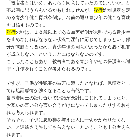
「被害者とはいえ、あちらも同意していたのではないか」と
不思議に思う方もいるかもしれませんが、
淫行
処罰規定を定
める青少年健全育成条例は、名前の通り青少年の健全な育成
を目指すものです。
淫行
の罪は、１８歳以上である加害者側が未熟である青少年
を止めなければならない状況で淫行に応じてしまうという部
分が問題となるため、青少年側の同意があったから必ず犯罪
が成立しない、ということにはならないのです。
こうしたこともあり、被害者である青少年やその保護者へ謝
罪・弁償を行うことが考えられるのです。
ですが、子供が性犯罪の被害に遭ったとなれば、保護者とし
ては処罰感情が強くなることも当然です。
当事者同士の話し合いでは話が余計にこじれてしまったり、
お互いの言い分を言い合うだけになってしまったりするおそ
れも考えられます。
そもそも、子供に悪影響を与えた人に一切かかわりたくな
い、と連絡さえ許してもらえない、ということも十分考えら
れます。