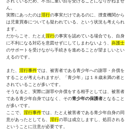
されているため、不当に重い罰を受けることになりかねませ
ん。
実際にあったのは
淫行
の事実だけであるのに、捜査機関から
は児童買春についても疑われている、という状況も考えられ
ます。
だからこそ、たとえ
淫行
の事実を認めている場合でも、自身
に不利になる対応を意図せずにしてしまわないよう、
弁護士
のサポートを受けながら手続きを進めることが望ましいとい
えるのです。
また、
淫行事件
では、被害者である青少年への謝罪・弁償を
することが考えられますが、「青少年」は１８歳未満の者と
されていることが多いです。
そうなると、実際に謝罪や弁償をする相手としては、被害者
である青少年自身ではなく、その
青少年の保護者
となること
が多いです。
ここで、
淫行事件
では、たとえ被害者である青少年自身の同
意があったとしても、
淫行
の罪は成立しますし、処罰される
ということに注意が必要です。