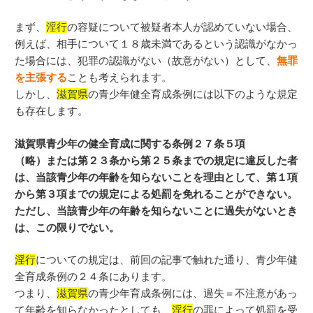
まず、
淫行
の容疑について被疑者本人が認めていない場合、
例えば、相手について１８歳未満であるという認識がなかっ
た場合には、犯罪の認識がない（故意がない）として、
無罪
を主張する
ことも考えられます。
しかし、
滋賀県
の青少年健全育成条例には以下のような規定
も存在します。
滋賀県青少年の健全育成に関する条例２７条５項
（略）または第２３条から第２５条までの規定に違反した者
は、当該青少年の年齢を知らないことを理由として、第１項
から第３項までの規定による処罰を免れることができない。
ただし、当該青少年の年齢を知らないことに過失がないとき
は、この限りでない。
淫行
についての規定は、前回の記事で触れた通り、青少年健
全育成条例の２４条にあります。
つまり、
滋賀県
の青少年育成条例には、過失＝不注意があっ
て年齢を知らなかったとしても、
淫行
の罪によって処罰を受