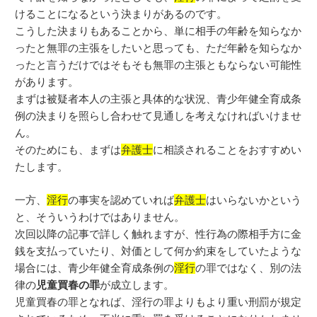
けることになるという決まりがあるのです。
こうした決まりもあることから、単に相手の年齢を知らなか
ったと無罪の主張をしたいと思っても、ただ年齢を知らなか
ったと言うだけではそもそも無罪の主張ともならない可能性
があります。
まずは被疑者本人の主張と具体的な状況、青少年健全育成条
例の決まりを照らし合わせて見通しを考えなければいけませ
ん。
そのためにも、まずは
弁護士
に相談されることをおすすめい
たします。
一方、
淫行
の事実を認めていれば
弁護士
はいらないかという
と、そういうわけではありません。
次回以降の記事で詳しく触れますが、性行為の際相手方に金
銭を支払っていたり、対価として何か約束をしていたような
場合には、青少年健全育成条例の
淫行
の罪ではなく、別の法
律の
児童買春の罪
が成立します。
児童買春の罪となれば、淫行の罪よりもより重い刑罰が規定