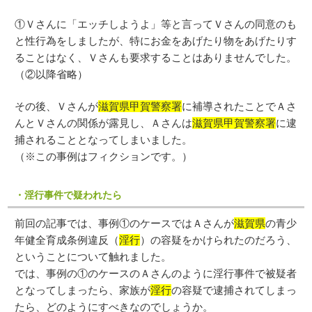
①Ｖさんに「エッチしようよ」等と言ってＶさんの同意のも
と性行為をしましたが、特にお金をあげたり物をあげたりす
ることはなく、Ｖさんも要求することはありませんでした。
（②以降省略）
その後、Ｖさんが
滋賀県甲賀警察署
に補導されたことでＡさ
んとＶさんの関係が露見し、Ａさんは
滋賀県甲賀警察署
に逮
捕されることとなってしまいました。
（※この事例はフィクションです。）
・淫行事件で疑われたら
前回の記事では、事例①のケースではＡさんが
滋賀県
の青少
年健全育成条例違反（
淫行
）の容疑をかけられたのだろう、
ということについて触れました。
では、事例の①のケースのＡさんのように淫行事件で被疑者
となってしまったら、家族が
淫行
の容疑で逮捕されてしまっ
たら、どのようにすべきなのでしょうか。