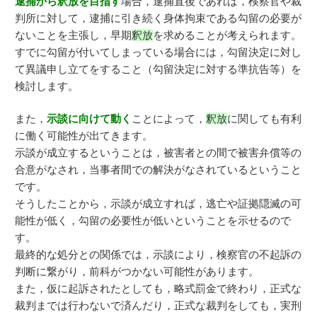
逮捕から釈放を目指す
場合，逮捕直後であれば，検察官や裁
判所に対して，逮捕に引き続く身体拘束である勾留の必要が
ないことを主張し，早期
釈放
を求めることが考えられます。
すでに勾留が付いてしまっている場合には，勾留決定に対し
て異議申し立てをすること（勾留決定に対する準抗告等）を
検討します。
また，
示談に向けて動く
ことによって，
釈放
に関しても有利
に働く可能性が出てきます。
示談が成立するということは，被害者との間で被害弁償等の
合意がなされ，当事者間での解決がなされているということ
です。
そうしたことから，示談が成立すれば，逃亡や証拠隠滅の可
能性が低く，勾留の必要性が低いということを示せるので
す。
最終的な処分との関係では，示談により，検察官の不起訴の
判断に繋がり，前科がつかない可能性があります。
また，仮に起訴されたとしても，略式罰金で終わり，正式な
裁判までは行わないで済んだり，正式な裁判をしても，実刑