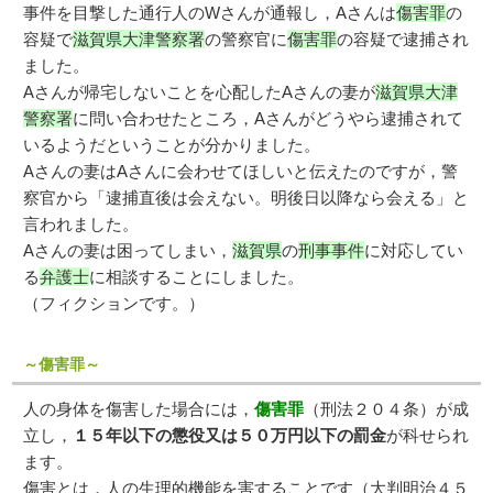
事件を目撃した通行人のWさんが通報し，Aさんは
傷害罪
の
容疑で
滋賀県大津警察署
の警察官に
傷害罪
の容疑で逮捕され
ました。
Aさんが帰宅しないことを心配したAさんの妻が
滋賀県大津
警察署
に問い合わせたところ，Aさんがどうやら逮捕されて
いるようだということが分かりました。
Aさんの妻はAさんに会わせてほしいと伝えたのですが，警
察官から「逮捕直後は会えない。明後日以降なら会える」と
言われました。
Aさんの妻は困ってしまい，
滋賀県
の
刑事事件
に対応してい
る
弁護士
に相談することにしました。
（フィクションです。）
～傷害罪～
人の身体を傷害した場合には，
傷害罪
（刑法２０４条）が成
立し，
１５年以下の懲役又は５０万円以下の罰金
が科せられ
ます。
傷害とは，人の生理的機能を害することです（大判明治４５