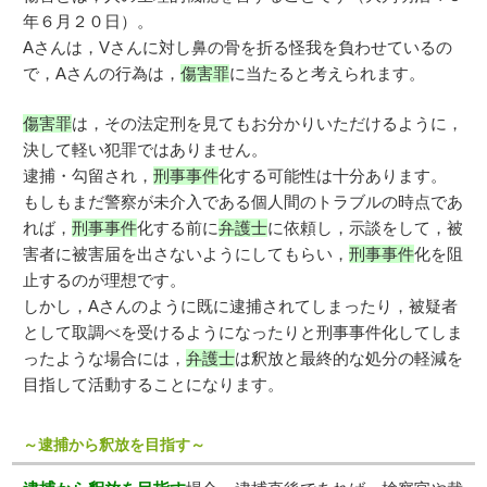
年６月２０日）。
Aさんは，Vさんに対し鼻の骨を折る怪我を負わせているの
で，Aさんの行為は，
傷害罪
に当たると考えられます。
傷害罪
は，その法定刑を見てもお分かりいただけるように，
決して軽い犯罪ではありません。
逮捕・勾留され，
刑事事件
化する可能性は十分あります。
もしもまだ警察が未介入である個人間のトラブルの時点であ
れば，
刑事事件
化する前に
弁護士
に依頼し，示談をして，被
害者に被害届を出さないようにしてもらい，
刑事事件
化を阻
止するのが理想です。
しかし，Aさんのように既に逮捕されてしまったり，被疑者
として取調べを受けるようになったりと刑事事件化してしま
ったような場合には，
弁護士
は釈放と最終的な処分の軽減を
目指して活動することになります。
～逮捕から釈放を目指す～