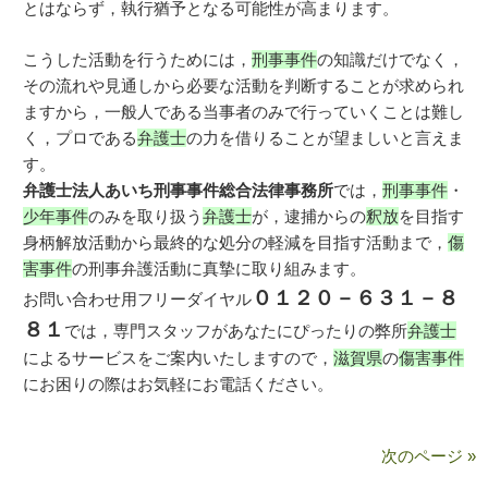
とはならず，執行猶予となる可能性が高まります。
こうした活動を行うためには，
刑事事件
の知識だけでなく，
その流れや見通しから必要な活動を判断することが求められ
ますから，一般人である当事者のみで行っていくことは難し
く，プロである
弁護士
の力を借りることが望ましいと言えま
す。
弁護士法人あいち刑事事件総合法律事務所
では，
刑事事件
・
少年事件
のみを取り扱う
弁護士
が，逮捕からの
釈放
を目指す
身柄解放活動から最終的な処分の軽減を目指す活動まで，
傷
害事件
の刑事弁護活動に真摯に取り組みます。
０１２０－６３１－８
お問い合わせ用フリーダイヤル
８１
では，専門スタッフがあなたにぴったりの弊所
弁護士
によるサービスをご案内いたしますので，
滋賀県
の
傷害事件
にお困りの際はお気軽にお電話ください。
次のページ »