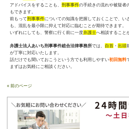
アドバイスをすることも、
刑事事件
の手続きの流れや被疑者
もできます。
前もって
刑事事件
についての知識を把握しておくことで、い
も、混乱を最小限に抑えて対応に臨むことが期待できます。
いずれにしても、警察に行く前に一度
弁護士
へ相談すること
弁護士法人あいち刑事事件総合法律事務所
では、
自首
・
出頭
が丁寧に対応いたします。
話だけでも聞いておこうという方でも利用しやすい
初回無料
まずはお気軽にご相談ください。
« 前のページ