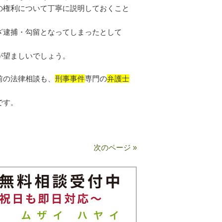
の権利について丁寧に説明しておくこと
ざ逮捕・勾留となってしまったとして
が望ましいでしょう。
前の法律相談も、
刑事事件
専門の
弁護士
です。
次のページ »