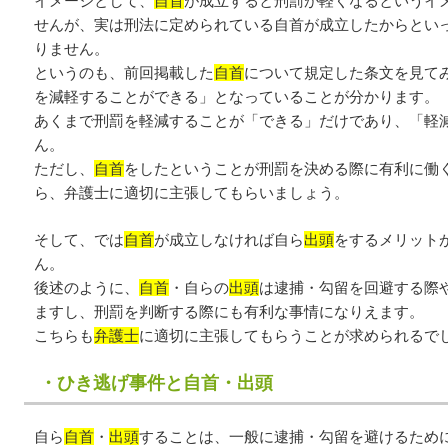
イメージとして、
自首
が成立すると刑罰が軽くなるというイ
せんが、実は刑法に定められている自首が成立したからとい
りません。
というのも、前回掲載した
自首
について規定した条文を見て
を減軽することができる」となっていることが分かります。
あくまで刑罰を軽減することが「できる」だけであり、「軽
ん。
ただし、
自首
をしたということが刑罰を決める際に有利に働
ら、弁護士に適切に主張してもらいましょう。
そして、では
自首
が成立しなければ自ら
出頭
をするメリット
ん。
後述のように、
自首
・自らの
出頭
は逮捕・勾留を回避する際
ますし、刑罰を判断する際にも有利な事情になりえます。
こちらも
弁護士
に適切に主張してもらうことが求められるで
・ひき逃げ事件と自首・出頭
自ら
自首
・
出頭
することは、一般に逮捕・勾留を避けるため