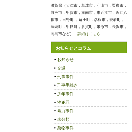
滋賀県（大津市，草津市，守山市，栗東市，
野洲市，甲賀市，湖南市，東近江市，近江八
幡市，日野町 ，竜王町，彦根市，愛荘町，
豊郷町，甲良町，多賀町，米原市，長浜市，
高島市など）
詳細はこちら
お知らせとコラム
お知らせ
交通
刑事事件
刑事手続き
少年事件
性犯罪
暴力事件
未分類
薬物事件