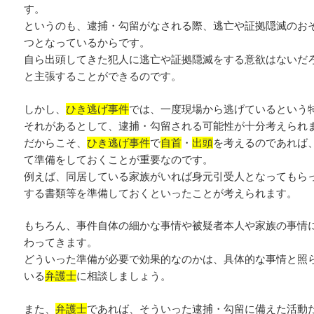
す。
というのも、逮捕・勾留がなされる際、逃亡や証拠隠滅のお
つとなっているからです。
自ら出頭してきた犯人に逃亡や証拠隠滅をする意欲はないだ
と主張することができるのです。
しかし、
ひき逃げ事件
では、一度現場から逃げているという
それがあるとして、逮捕・勾留される可能性が十分考えられ
だからこそ、
ひき逃げ事件
で
自首
・
出頭
を考えるのであれば
て準備をしておくことが重要なのです。
例えば、同居している家族がいれば身元引受人となってもら
する書類等を準備しておくといったことが考えられます。
もちろん、事件自体の細かな事情や被疑者本人や家族の事情
わってきます。
どういった準備が必要で効果的なのかは、具体的な事情と照
いる
弁護士
に相談しましょう。
また、
弁護士
であれば、そういった逮捕・勾留に備えた活動