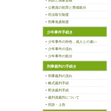
刑罰と国家資格
公務員の犯罪と懲戒処分
司法取引制度
刑事免責制度
少年事件手続き
少年事件の特色，成人との違い
少年事件の流れ
少年事件の処分
刑事裁判の手続き
刑事裁判の流れ
略式裁判手続
即決裁判手続
裁判員裁判について
控訴・上告