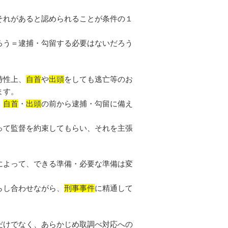
それがあると認められることが条件の１
ろう＝逮捕・勾留する必要はないだろう
特性上、
自首
や
出頭
をしても逃亡等のお
ます。
、
自首
・
出頭
の前から逮捕・勾留に備え
って監督を約束してもらい、それを主張
によって、できる準備・必要な準備は変
らし合わせながら、
刑事事件
に精通して
だけでなく、あらかじめ取調べ対応への