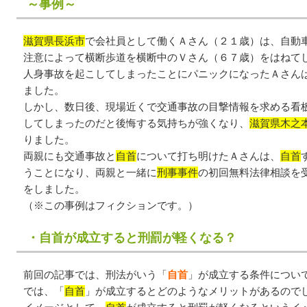
～事例～
滋賀県長浜市
で会社員として働くＡさん（２１歳）は、自動
注意によって横断歩道を横断中のＶさん（６７歳）をはねて
人身事故を起こしてしまったことにパニックになったＡさん
ました。
しかし、数日後、現場近くで交通事故の目撃情報を求める看
してしまったのだと後悔する気持ちが強くなり、
滋賀県木之
りました。
両親にも交通事故と
自首
について打ち明けたＡさんは、
自首
うことになり、両親と一緒に
刑事事件
の初回無料法律相談を
をしました。
（※この事例はフィクションです。）
・自首が成立すると刑罰が軽くなる？
前回の記事では、刑法がいう「
自首
」が成立する条件につい
では、「
自首
」が成立するとどのようなメリットがあるので