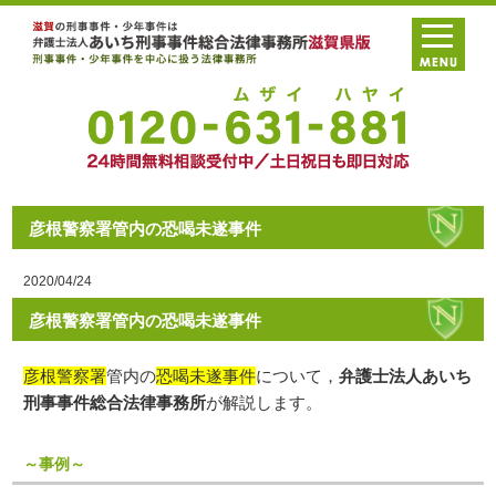
彦根警察署管内の恐喝未遂事件
2020/04/24
彦根警察署管内の恐喝未遂事件
彦根警察署
管内の
恐喝未遂事件
について，
弁護士法人あいち
刑事事件総合法律事務所
が解説します。
～事例～