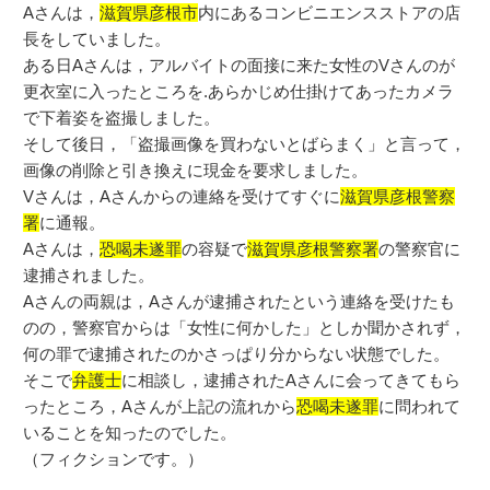
Aさんは，
滋賀県彦根市
内にあるコンビニエンスストアの店
長をしていました。
ある日Aさんは，アルバイトの面接に来た女性のVさんのが
更衣室に入ったところを.あらかじめ仕掛けてあったカメラ
で下着姿を盗撮しました。
そして後日，「盗撮画像を買わないとばらまく」と言って，
画像の削除と引き換えに現金を要求しました。
Vさんは，Aさんからの連絡を受けてすぐに
滋賀県彦根警察
署
に通報。
Aさんは，
恐喝未遂罪
の容疑で
滋賀県彦根警察署
の警察官に
逮捕されました。
Aさんの両親は，Aさんが逮捕されたという連絡を受けたも
のの，警察官からは「女性に何かした」としか聞かされず，
何の罪で逮捕されたのかさっぱり分からない状態でした。
そこで
弁護士
に相談し，逮捕されたAさんに会ってきてもら
ったところ，Aさんが上記の流れから
恐喝未遂罪
に問われて
いることを知ったのでした。
（フィクションです。）