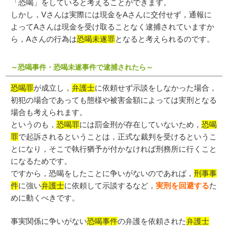
「恐喝」をしていると考えることができます。
しかし，Vさんは実際には現金をAさんに交付せず，通報に
よってAさんは現金を受け取ることなく逮捕されていますか
ら，Aさんの行為は
恐喝未遂罪
となると考えられるのです。
～恐喝事件・恐喝未遂事件で逮捕されたら～
恐喝罪
が成立し，
弁護士
に依頼せず示談をしなかった場合，
初犯の場合であっても態様や被害金額によっては実刑となる
場合も考えられます。
というのも，
恐喝罪
には罰金刑が存在していないため，
恐喝
罪
で起訴されるということは，正式な裁判を受けるというこ
とになり，そこで執行猶予が付かなければ刑務所に行くこと
になるためです。
ですから，恐喝をしたことに争いがないのであれば，
刑事事
件
に強い
弁護士
に依頼して示談するなど，
実刑を回避する
た
めに動くべきです。
事実関係に争いがない
恐喝事件
の弁護を依頼された
弁護士