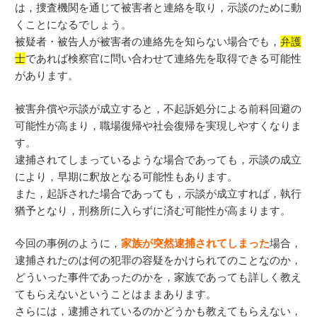
は，捜査機関を通じて被害者と連絡を取り，示談のために動
くことになるでしょう。
被疑者・被告人が被害者の連絡先を知らない場合でも，
弁護
士
であれば検察官に問い合わせて連絡先を取得できる可能性
があります。
被害弁償や示談が成立すると，不起訴処分による前科回避の
可能性が高まり，職場復帰や社会復帰を実現しやすくなりま
す。
逮捕されてしまっているような場合であっても，示談の成立
により，早期に釈放となる可能性もあります。
また，起訴された場合であっても，示談が成立すれば，執行
猶予となり，刑務所に入らずに済む可能性が高まります。
今回の事例のように，
家族が突然逮捕されてしまった
場合，
逮捕されたのは何の犯罪の容疑をかけられてのことなのか，
どういった事件であったのかを，家族であっても詳しく教え
てもらえないということはままあります。
さらには，逮捕されているのかどうかも教えてもらえない，