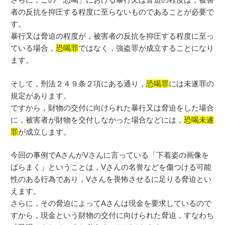
者の反抗を抑圧する程度に至らないものであることが必要で
す。
暴行又は脅迫の程度が，被害者の反抗を抑圧する程度に至っ
ている場合，
恐喝罪
ではなく，強盗罪が成立することになり
ます。
そして，刑法２４９条２項にある通り，
恐喝罪
には未遂罪の
規定があります。
ですから，財物の交付に向けられた暴行又は脅迫をした場合
に，被害者が財物を交付しなかった場合などには，
恐喝未遂
罪
が成立します。
今回の事例でAさんがVさんに言っている「下着姿の画像を
ばらまく」ということは，Vさんの名誉などを傷つける可能
性のある行為であり，Vさんを畏怖させるに足りる脅迫とい
えます。
さらに，その脅迫によってAさんは現金を要求しているので
すから，現金という財物の交付に向けられた脅迫，すなわち