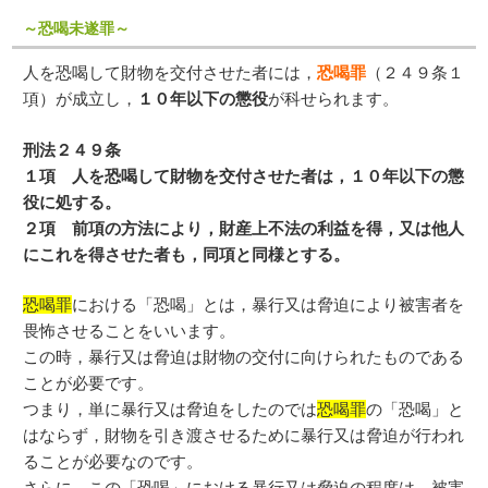
～恐喝未遂罪～
人を恐喝して財物を交付させた者には，
恐喝罪
（２４９条１
項）が成立し，
１０年以下の懲役
が科せられます。
刑法２４９条
１項 人を恐喝して財物を交付させた者は，１０年以下の懲
役に処する。
２項 前項の方法により，財産上不法の利益を得，又は他人
にこれを得させた者も，同項と同様とする。
恐喝罪
における「恐喝」とは，暴行又は脅迫により被害者を
畏怖させることをいいます。
この時，暴行又は脅迫は財物の交付に向けられたものである
ことが必要です。
つまり，単に暴行又は脅迫をしたのでは
恐喝罪
の「恐喝」と
はならず，財物を引き渡させるために暴行又は脅迫が行われ
ることが必要なのです。
さらに，この「恐喝」における暴行又は脅迫の程度は，被害