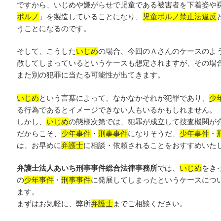
ですから、いじめや嫌がらせで児童である被害者を下着姿や
ポルノ
」を製造していることになり、
児童ポルノ禁止法違反
うことになるのです。
そして、こうした
いじめ
の場合、今回のＡさんのケースのよ
散してしまっているというケースも想定されますが、その場
また別の犯罪に当たる可能性が出てきます。
いじめ
という言葉によって、なかなかそれが犯罪であり、
少
る行為であるとイメージできない人もいるかもしれません。
しかし、
いじめ
の態様次第では、犯罪が成立して捜査機関が
だからこそ、
少年事件
・
刑事事件
になりそうだ、
少年事件
・
は、お早めに
弁護士
に相談・依頼されることをおすすめいた
弁護士法人あいち刑事事件総合法律事務所
では、
いじめ
をき
の
少年事件
・
刑事事件
に発展してしまったというケースにつ
ます。
まずはお気軽に、弊所
弁護士
までご相談ください。