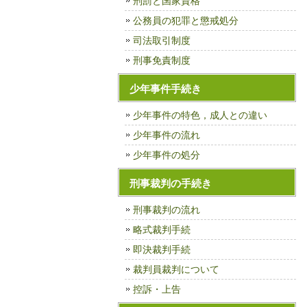
刑罰と国家資格
公務員の犯罪と懲戒処分
司法取引制度
刑事免責制度
少年事件手続き
少年事件の特色，成人との違い
少年事件の流れ
少年事件の処分
刑事裁判の手続き
刑事裁判の流れ
略式裁判手続
即決裁判手続
裁判員裁判について
控訴・上告