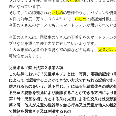
０万６，５２４件、高等学校での
いじめ
が１万８，３５２件
件となっています。
そして、この認知された
いじめ
の態様のうち、パソコンや携
４件（前年度１万６，３３４件）で、
いじめ
の総認知件数に
今回のＡさんのケースでも、スマートフォンが用いられてい
今回のＡさんは、同級生のＶさんの下着姿をスマートフォン
プリなどを通じて仲間内で共有していたようです。
１８歳未満の児童の下着姿や裸の姿などの写真は、
児童ポル
可能性があります。
児童ポルノ禁止法第２条第３項
この法律において「児童ポルノ」とは、写真、電磁的記録（
によっては認識することができない方式で作られる記録であ
供されるものをいう。以下同じ。）に係る記録媒体その他の
る児童の姿態を視覚により認識することができる方法により
第１号 児童を相手方とする又は児童による性交又は性交類
第２号 他人が児童の性器等を触る行為又は児童が他人の性
て性欲を興奮させ又は刺激するもの