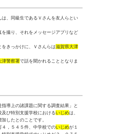
んは、同級生であるＶさんを友人らとい
真を撮り、それをメッセージアプリなど
とをきっかけに、Ｖさんらは
滋賀県大津
大津警察署
で話を聞かれることとなりま
徒指導上の諸課題に関する調査結果」と
校及び特別支援学校における
いじめ
は、
増加したとのことです。
万４，５４５件、中学校での
いじめ
が１