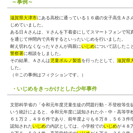
～事例～
滋賀県大津市
にある高校に通っている１６歳の女子高生Ａさ
じめていました。
ある日Ａさんは、Ｖさんを下着姿にしてスマートフォンで写
を通じて仲間内で共有するといったいじめを行いました。
耐え切れなくなったＶさんが両親に
いじめ
について話したこ
警察署
に相談をしました。
その結果、Ａさんは
児童ポルノ製造
を行ったとして、
滋賀県
した。
（※この事例はフィクションです。）
・いじめをきっかけとした少年事件
文部科学省の「令和元年度児童生徒の問題行動・不登校等生
いう統計によると、令和元年度に認知された小・中・高等学
６１万２，４９６件であり、前年度よりも６万８，５６３件
認知された
いじめ
の内訳としては、小学校での
いじめ
が４８