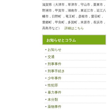
滋賀県（大津市，草津市，守山市，栗東市，
野洲市，甲賀市，湖南市，東近江市，近江八
幡市，日野町 ，竜王町，彦根市，愛荘町，
豊郷町，甲良町，多賀町，米原市，長浜市，
高島市など）
詳細はこちら
お知らせとコラム
お知らせ
交通
刑事事件
刑事手続き
少年事件
性犯罪
暴力事件
未分類
薬物事件