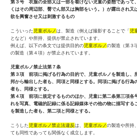
第３号 衣服の全部又は一部を着けない児童の姿態であって
くはその周辺部、臀でん部又は胸部をいう。）が露出され又
欲を興奮させ又は刺激するもの
こういった
児童ポルノ
は、製造（例えば撮影することで「
児
となど）や所持、提供が禁止されています。
例えば、以下の条文では提供目的の
児童ポルノ
の製造（第３
の製造（第４項）が禁止されています。
児童ポルノ禁止法第７条
第３項 前項に掲げる行為の目的で、児童ポルノを製造し、
邦から輸出した者も、同項と同様とする。同項に掲げる行為
者も、同様とする。
第４項 前項に規定するもののほか、児童に第二条第三項各
れを写真、電磁的記録に係る記録媒体その他の物に描写する
を製造した者も、第二項と同様とする。
こうした
児童ポルノ禁止法違反
は、
児童ポルノ
の製造や所持
ても同性であっても関係なく成立します。