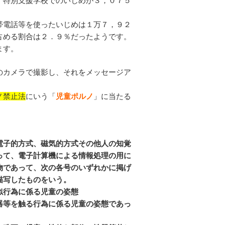
、特別支援学校でのいじめが３，０７５
帯電話等を使ったいじめは１万７，９２
占める割合は２．９％だったようです。
ます。
のカメラで撮影し、それをメッセージア
ノ禁止法
にいう「
児童ポルノ
」に当たる
電子的方式、磁気的方式その他人の知覚
って、電子計算機による情報処理の用に
物であって、次の各号のいずれかに掲げ
描写したものをいう。
似行為に係る児童の姿態
器等を触る行為に係る児童の姿態であっ