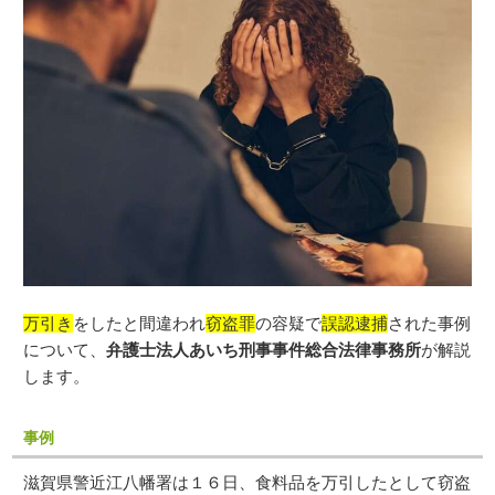
万引き
をしたと間違われ
窃盗罪
の容疑で
誤認逮捕
された事例
について、
弁護士法人あいち刑事事件総合法律事務所
が解説
します。
事例
滋賀県警近江八幡署は１６日、食料品を万引したとして窃盗