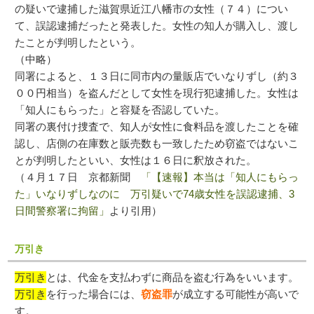
の疑いで逮捕した滋賀県近江八幡市の女性（７４）につい
て、誤認逮捕だったと発表した。女性の知人が購入し、渡し
たことが判明したという。
（中略）
同署によると、１３日に同市内の量販店でいなりずし（約３
００円相当）を盗んだとして女性を現行犯逮捕した。女性は
「知人にもらった」と容疑を否認していた。
同署の裏付け捜査で、知人が女性に食料品を渡したことを確
認し、店側の在庫数と販売数も一致したため窃盗ではないこ
とが判明したといい、女性は１６日に釈放された。
（４月１７日 京都新聞
「【速報】本当は「知人にもらっ
た」いなりずしなのに 万引疑いで74歳女性を誤認逮捕、3
日間警察署に拘留」
より引用）
万引き
万引き
とは、代金を支払わずに商品を盗む行為をいいます。
万引き
を行った場合には、
窃盗罪
が成立する可能性が高いで
す。