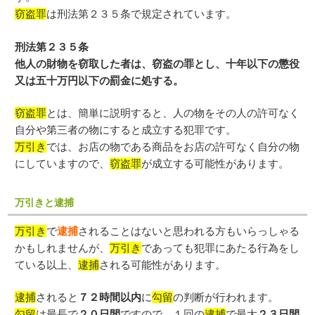
窃盗罪
は刑法第２３５条で規定されています。
刑法第２３５条
他人の財物を窃取した者は、窃盗の罪とし、十年以下の懲役
又は五十万円以下の罰金に処する。
窃盗罪
とは、簡単に説明すると、人の物をその人の許可なく
自分や第三者の物にすると成立する犯罪です。
万引き
では、お店の物である商品をお店の許可なく自分の物
にしていますので、
窃盗罪
が成立する可能性があります。
万引きと逮捕
万引き
で
逮捕
されることはないと思われる方もいらっしゃる
かもしれませんが、
万引き
であっても犯罪にあたる行為をし
ている以上、
逮捕
される可能性があります。
逮捕
されると
７２時間以内
に
勾留
の判断が行われます。
勾留
は最長で
２０日間
ですので、１回の
逮捕
で最大
２３日間