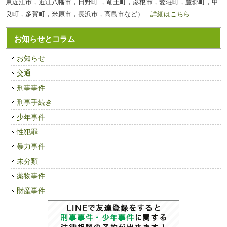
東近江市，近江八幡市，日野町 ，竜王町，彦根市，愛荘町，豊郷町，甲
良町，多賀町，米原市，長浜市，高島市など）
詳細はこちら
お知らせとコラム
お知らせ
交通
刑事事件
刑事手続き
少年事件
性犯罪
暴力事件
未分類
薬物事件
財産事件