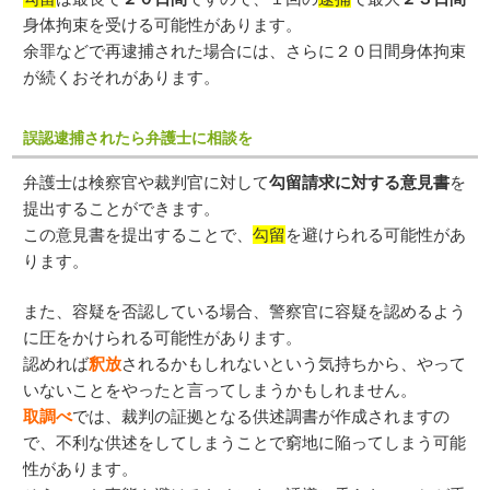
身体拘束を受ける可能性があります。
余罪などで再逮捕された場合には、さらに２０日間身体拘束
が続くおそれがあります。
誤認逮捕されたら弁護士に相談を
弁護士は検察官や裁判官に対して
勾留請求に対する意見書
を
提出することができます。
この意見書を提出することで、
勾留
を避けられる可能性があ
ります。
また、容疑を否認している場合、警察官に容疑を認めるよう
に圧をかけられる可能性があります。
認めれば
釈放
されるかもしれないという気持ちから、やって
いないことをやったと言ってしまうかもしれません。
取調べ
では、裁判の証拠となる供述調書が作成されますの
で、不利な供述をしてしまうことで窮地に陥ってしまう可能
性があります。