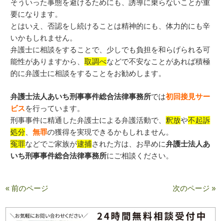
そういった事態を避けるためにも、誘導に乗らないことが重
要になります。
とはいえ、否認をし続けることは精神的にも、体力的にも辛
いかもしれません。
弁護士に相談をすることで、少しでも負担を和らげられる可
能性がありますから、
取調べ
などで不安なことがあれば積極
的に弁護士に相談をすることをお勧めします。
弁護士法人あいち刑事事件総合法律事務所
では
初回接見サー
ビス
を行っています。
刑事事件に精通した弁護士による弁護活動で、
釈放
や
不起訴
処分
、
無罪
の獲得を実現できるかもしれません。
冤罪
などでご家族が
逮捕
された方は、お早めに
弁護士法人あ
いち刑事事件総合法律事務所
にご相談ください。
« 前のページ
次のページ »