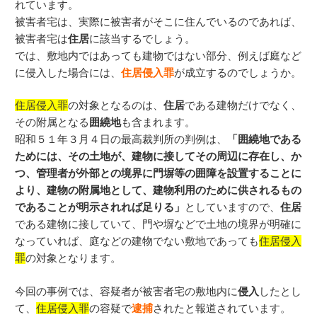
れています。
被害者宅は、実際に被害者がそこに住んでいるのであれば、
被害者宅は
住居
に該当するでしょう。
では、敷地内ではあっても建物ではない部分、例えば庭など
に侵入した場合には、
住居侵入罪
が成立するのでしょうか。
住居侵入罪
の対象となるのは、
住居
である建物だけでなく、
その附属となる
囲繞地
も含まれます。
昭和５１年３月４日の最高裁判所の判例は、
「囲繞地である
ためには、その土地が、建物に接してその周辺に存在し、か
つ、管理者が外部との境界に門塀等の囲障を設置することに
より、建物の附属地として、建物利用のために供されるもの
であることが明示されれば足りる」
としていますので、
住居
である建物に接していて、門や塀などで土地の境界が明確に
なっていれば、庭などの建物でない敷地であっても
住居侵入
罪
の対象となります。
今回の事例では、容疑者が被害者宅の敷地内に
侵入
したとし
て、
住居侵入罪
の容疑で
逮捕
されたと報道されています。