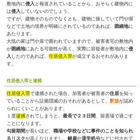
敷地内に
侵入
と報道されていることから、おそらく建物内に
は
侵入
していないのでしょう。
ですが、建物そのものでなくとも、建物に接していて門や塀
などで土地の境界が明確にされているのであれば、
囲繞地
に
あたります。
大抵の家は門や扉で囲われていますので、被害者宅の敷地内
が
囲繞地
にあたる可能性が高く、実際に容疑者が敷地内に
侵
入
したのであれば、
住居侵入罪
が成立するおそれがありま
す。
住居侵入罪と逮捕
住居侵入罪
で逮捕された場合、加害者が被害者の
住居
を知っ
ていることから証拠隠滅のおそれがあるとして、
釈放
が認め
られにくいことがあります。
１度
逮捕
されてしまうと、
最長で２３日間
、留置場で過ごす
ことになります。
勾留期間
が長いほど、
職場や学校などに事件のことを知られ
るリスク
が高くなりますし、
解雇
や
退学処分
などに付されて