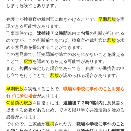
しまう危険性もあります。
弁護士が検察官や裁判官に働きかけることで、
早期釈放
を実
現できる可能性があります。
刑事事件では、
逮捕後７２時間
以内に
勾留
の判断が行われる
のですが、この判断前であれば、検察官や裁判官に
釈放
を求
める意見書を提出することができます。
この意見書で、証拠隠滅や逃亡のおそれがないことを訴える
ことで、
釈放
を認めてもらえる可能性があります。
また。
勾留
が決定した場合であっても、弁護士が準抗告の申
し立てを行うことで、
釈放
が認められる場合があります。
早期釈放
を実現することで、
職場や学校に事件のことを知ら
れずに済む場合
があります。
勾留前の釈放
を目指すには、
逮捕後７２時間以内
に意見書を
提出する必要があるため、できる限り早く弁護活動を始める
必要があります。
ですので、ご家族が
逮捕
された方、
職場や学校に事件のこと
を知られたくない
方は、お早めに、
弁護士法人あいち刑事事