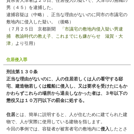
賀県警大津署は２５日、住居侵入の疑いで、大津市の無職の
男（４５）を逮捕した。
逮捕容疑は（中略）、正当な理由がないのに同市の市議宅の
敷地内に侵入した疑い。（後略）
（７月２５日 京都新聞
「市議宅の敷地内侵入疑い男逮
捕 教諭時代の教え子、これまでにも嫌がらせ 滋賀・大
津」
より引用）
住居侵入罪
刑法第１３０条
正当な理由がないのに、人の住居若しくは人の看守する邸
宅、建造物若しくは艦船に侵入し、又は要求を受けたにもか
かわらずこれらの場所から退去しなかった者は、３年以下の
懲役又は１０万円以下の罰金に処する。
住居
とは、簡単に説明すると、人が住むために建てられた建
物で、人が実際に使用している建物を指します。
今回の事例では、容疑者が被害者宅の敷地内に
侵入
したとさ