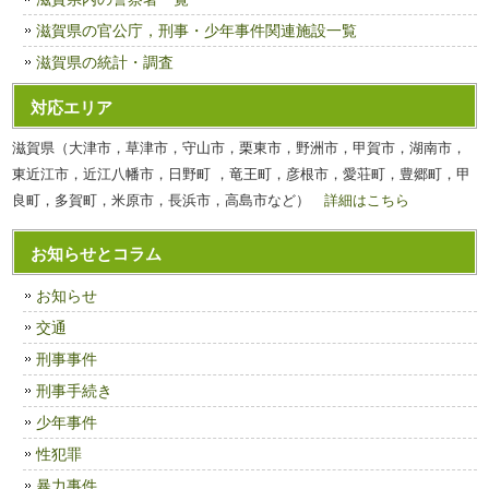
滋賀県の官公庁，刑事・少年事件関連施設一覧
滋賀県の統計・調査
対応エリア
滋賀県（大津市，草津市，守山市，栗東市，野洲市，甲賀市，湖南市，
東近江市，近江八幡市，日野町 ，竜王町，彦根市，愛荘町，豊郷町，甲
良町，多賀町，米原市，長浜市，高島市など）
詳細はこちら
お知らせとコラム
お知らせ
交通
刑事事件
刑事手続き
少年事件
性犯罪
暴力事件