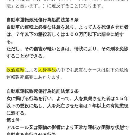
法」と言います。）に違反することになります。
自動車運転致死傷行為処罰法第５条
自動車の運転上必要な注意を怠り、よって人を死傷させた者
は、７年以下の懲役若しくは１００万円以下の罰金に処す
る。
ただし、その傷害が軽いときは、情状により、その刑を免除
することができる。
飲酒運転
による
人身事故
の中でも悪質なケースは以下の危険
運転致死傷罪にあたります。
自動車運転致死傷行為処罰法第２条
次に掲げる行為を行い、よって、人を負傷させた者は１５年
以下の懲役に処し、人を死亡させた者は１年以上の有期懲役
に処する。
第１号
アルコール又は薬物の影響により正常な運転が困難な状態で
自動車を走行させる行為