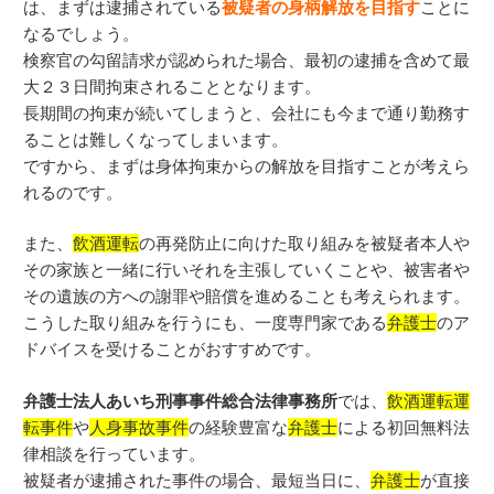
は、まずは逮捕されている
被疑者の身柄解放を目指す
ことに
なるでしょう。
検察官の勾留請求が認められた場合、最初の逮捕を含めて最
大２３日間拘束されることとなります。
長期間の拘束が続いてしまうと、会社にも今まで通り勤務す
ることは難しくなってしまいます。
ですから、まずは身体拘束からの解放を目指すことが考えら
れるのです。
また、
飲酒運転
の再発防止に向けた取り組みを被疑者本人や
その家族と一緒に行いそれを主張していくことや、被害者や
その遺族の方への謝罪や賠償を進めることも考えられます。
こうした取り組みを行うにも、一度専門家である
弁護士
のア
ドバイスを受けることがおすすめです。
弁護士法人あいち刑事事件総合法律事務所
では、
飲酒運転運
転事件
や
人身事故事件
の経験豊富な
弁護士
による初回無料法
律相談を行っています。
被疑者が逮捕された事件の場合、最短当日に、
弁護士
が直接