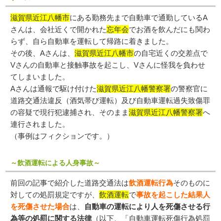
滋賀県近江八幡市
にある勤務先まで自動車で通勤しているA
さんは、会社近くで開かれた
忘年会
でお酒を飲んだにも関わ
らず、自ら自動車を運転して帰路に着きました。
その後、Aさんは、
滋賀県近江八幡市
の自宅近くの交差点で
Vさんの自動車と接触事故を起こし、Vさんに怪我を負わせ
てしまいました。
Aさんは通報で駆け付けた
滋賀県近江八幡警察署
の警察官に
道路交通法違反（酒気帯び運転）及び自動車運転過失致傷罪
の容疑で現行犯逮捕され、そのまま
滋賀県近江八幡警察署
へ
連行されました。
（事例はフィクションです。）
～飲酒運転による人身事故～
前回の記事で紹介した道路交通法は
飲酒運転行為
そのものに
対しての処罰規定ですが、
飲酒運転
で
事故を起こした結果人
を死傷させた場合
は、
自動車の運転により人を死傷させる行
為等の処罰に関する法律
（以下、「自動車運転死傷行為処罰