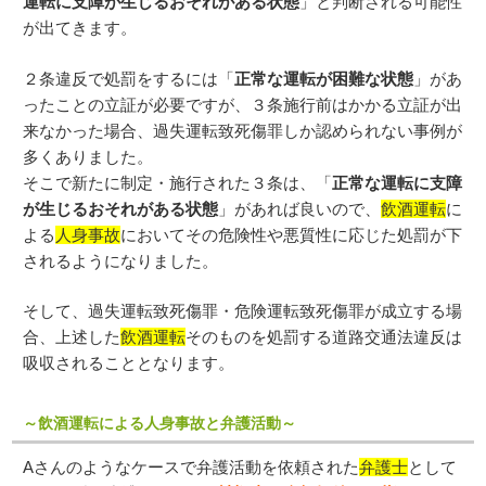
運転に支障が生じるおそれがある状態
」と判断される可能性
が出てきます。
２条違反で処罰をするには「
正常な運転が困難な状態
」があ
ったことの立証が必要ですが、３条施行前はかかる立証が出
来なかった場合、過失運転致死傷罪しか認められない事例が
多くありました。
そこで新たに制定・施行された３条は、「
正常な運転に支障
が生じるおそれがある状態
」があれば良いので、
飲酒運転
に
よる
人身事故
においてその危険性や悪質性に応じた処罰が下
されるようになりました。
そして、過失運転致死傷罪・危険運転致死傷罪が成立する場
合、上述した
飲酒運転
そのものを処罰する道路交通法違反は
吸収されることとなります。
～飲酒運転による人身事故と弁護活動～
Aさんのようなケースで弁護活動を依頼された
弁護士
として