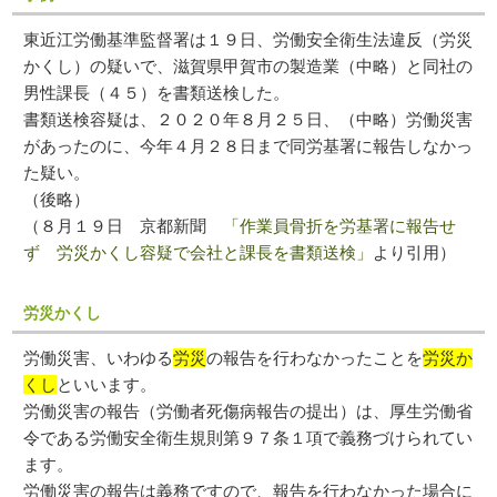
東近江労働基準監督署は１９日、労働安全衛生法違反（労災
かくし）の疑いで、滋賀県甲賀市の製造業（中略）と同社の
男性課長（４５）を書類送検した。
書類送検容疑は、２０２０年８月２５日、（中略）労働災害
があったのに、今年４月２８日まで同労基署に報告しなかっ
た疑い。
（後略）
（８月１９日 京都新聞
「作業員骨折を労基署に報告せ
ず 労災かくし容疑で会社と課長を書類送検」
より引用）
労災かくし
労働災害、いわゆる
労災
の報告を行わなかったことを
労災か
くし
といいます。
労働災害の報告（労働者死傷病報告の提出）は、厚生労働省
令である労働安全衛生規則第９７条１項で義務づけられてい
ます。
労働災害の報告は義務ですので、報告を行わなかった場合に