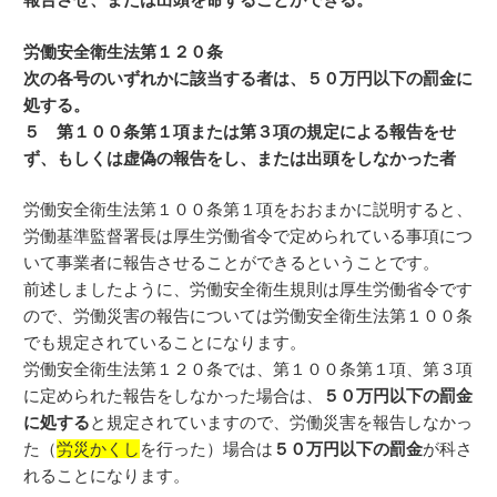
労働安全衛生法第１２０条
次の各号のいずれかに該当する者は、５０万円以下の罰金に
処する。
５ 第１００条第１項または第３項の規定による報告をせ
ず、もしくは虚偽の報告をし、または出頭をしなかった者
労働安全衛生法第１００条第１項をおおまかに説明すると、
労働基準監督署長は厚生労働省令で定められている事項につ
いて事業者に報告させることができるということです。
前述しましたように、労働安全衛生規則は厚生労働省令です
ので、労働災害の報告については労働安全衛生法第１００条
でも規定されていることになります。
労働安全衛生法第１２０条では、第１００条第１項、第３項
に定められた報告をしなかった場合は、
５０万円以下の罰金
に処する
と規定されていますので、労働災害を報告しなかっ
た（
労災かくし
を行った）場合は
５０万円以下の罰金
が科さ
れることになります。