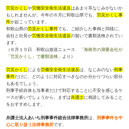
労災かくし
や
労働安全衛生法違反
はあまり耳なじみがないか
もしれませんが、今年の６月に和歌山県でも、
労災かくし事
件
が起こっています。
和歌山県の
労災かくし事件
でも、ご紹介した事例と同様に、
会社と社長が
労働安全衛生法違反
の疑いで書類送検されてい
ます。
（６月１０日 和歌山放送ニュース
「海南市の測量会社が
「労災かくし」で書類送検」
より）
労災かくし
による
労働安全衛生法違反
は、なじみのない
刑事
事件
だけに、どのように対応すべきなのか分かりづらい部分
もあるでしょう。
刑事手続自体も当事者だけで対応することに不安を感じるケ
ースが多いでしょうから、まずは
弁護士
に相談してみること
をおすすめします。
弁護士法人あいち刑事事件総合法律事務所
は、
刑事事件を中
心に取り扱う法律事務所
です。