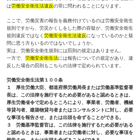
は
労働安全衛生法違反
の罪に問われることになります。
ここで、労働災害の報告を義務付けているのは労働安全衛生
規則ですから、労災かくしをした際の容疑が、労働安全衛生
規則違反ではなく
労働安全衛生法違反
になっているのかと疑
問に思う方もいるのではないでしょうか。
実は、労働安全衛生規則には罰則の規定はありません。
一方で、
労働安全衛生法
には報告についての規定があり、違
反した場合の罰則もこちらの法律で定められています。
労働安全衛生法第１００条
１ 厚生労働大臣、都道府県労働局長または労働基準監督署
長は、この法律を施行するため必要があると認めるときは、
厚生労働省令で定めるところにより、事業者、労働者、機械
等貸与者、建築物貸与者またはコンサルタントに対し、必要
な事項を報告させ、または出頭を命ずることができる。
３ 労働基準監督官は、この法律を施行するため必要がある
と認めるときは、事業者または労働者に対し、必要な事項を
報告させ、または出頭を命ずることができる。