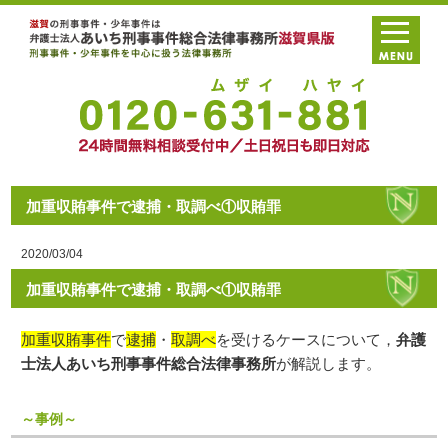
加重収賄事件で逮捕・取調べ①収賄罪
2020/03/04
加重収賄事件で逮捕・取調べ①収賄罪
加重収賄事件
で
逮捕
・
取調べ
を受けるケースについて，
弁護
士法人あいち刑事事件総合法律事務所
が解説します。
～事例～