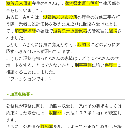
滋賀県米原市
在住のAさんは，
滋賀県米原市役所
で建設部参
事をしていました。
ある日，Aさんは，
滋賀県米原市役所
の庁舎の改修工事を行
う際，業者に設計価格を教えた見返りに賄賂を受けたとし
て，
加重収賄罪
の容疑で
滋賀県米原警察署
の警察官に
逮捕
さ
れました。
しかし，Aさんには身に覚えがなく，
取調べ
にどのように対
応すべきか分からず困っています。
こうした現状を知ったAさんの家族は，どうにかAさんのサ
ポートをすることはできないかと，
刑事事件
に強い
弁護士
に
相談することにしました。
（フィクションです。）
～加重収賄罪～
公務員が職務に関し，賄賂を収受し，又はその要求もしくは
約束をした場合には，
収賄罪
（刑法１９７条１項）が成立し
ます。
さらに，公務員が
収賄罪
を犯し，よって不正な行為をした場