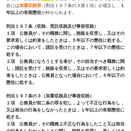
合には
加重収賄罪
（刑法１９７条の３第１項）が成立し，
１
年以上の有期懲役
が科せられます。
刑法１９７条（収賄、受託収賄及び事前収賄）
１項 公務員が，その職務に関し，賄賂を収受し，又はその
要求若しくは約束をしたときは，５年以下の懲役に処する。
この場合において，請託を受けたときは，７年以下の懲役に
処する。
２項 公務員になろうとする者が，その担当すべき職務に関
し，請託を受けて，賄賂を収受し，又はその要求若しくは約
束をしたときは，公務員となった場合において，５年以下の
懲役に処する。
刑法１９７条の３（加重収賄及び事後収賄）
１項 公務員が前二条の罪を犯し，よって不正な行為をし，
又は相当の行為をしなかったときは，１年以上の有期懲役に
処する。
２項 公務員が，その職務上不正な行為をしたこと又は相当
の行為をしなかったことに関し，賄賂を収受し，若しくはそ