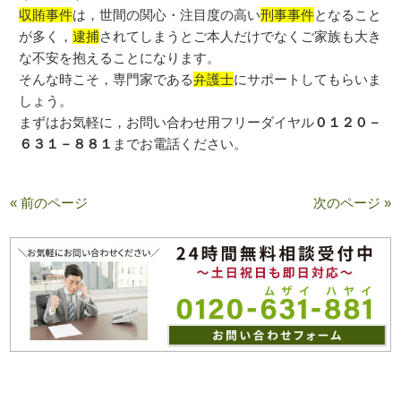
収賄事件
は，世間の関心・注目度の高い
刑事事件
となること
が多く，
逮捕
されてしまうとご本人だけでなくご家族も大き
な不安を抱えることになります。
そんな時こそ，専門家である
弁護士
にサポートしてもらいま
しょう。
まずはお気軽に，お問い合わせ用フリーダイヤル
０１２０－
６３１－８８１
までお電話ください。
« 前のページ
次のページ »