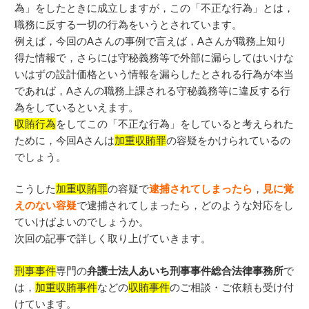
為」をしたときに成立しますが，この「不正な行為」とは，
職務に反する一切の行為をいうとされています。
例えば，今回のAさんの事例で言えば，Aさんが職務上知り
得た情報で，さらには守秘義務等で外部に漏らしてはいけな
いはずの設計価格という情報を漏らしたとされる行為が本当
であれば，Aさんの職務上課される守秘義務等に違反する行
為をしているといえます。
収賄行為
をしてこの「不正な行為」をしていると考えられた
ために，今回Aさんは
加重収賄罪
の容疑をかけられているの
でしょう。
こうした
加重収賄罪
の容疑で
逮捕されてしまったら
，
見に覚
えのない容疑
で逮捕されてしまったら，どのような対応をし
ていけばよいのでしょうか。
次回の記事で詳しく取り上げていきます。
刑事事件
専門の
弁護士法人あいち刑事事件総合法律事務所
で
は，
加重収賄事件
などの
収賄事件
のご相談・ご依頼も受け付
けています。