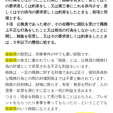
の要求若しくは約束をし，又は第三者にこれを供与させ，若
しくはその供与の要求若しくは約束をしたときも，前項と同
様とする。
３項 公務員であった者が，その在職中に請託を受けて職務
上不正な行為をしたこと又は相当の行為をしなかったことに
関し，賄賂を収受し，又はその要求若しくは約束をしたとき
は，５年以下の懲役に処する。
収賄罪
の類型は，刑事事件の中でも重い部類です。
収賄罪
の条文に書かれている「賄賂」とは，公務員の職務行
為の対価として収受される不正な利益をいいます。
賄賂は，一定の職務に対する対価であれば足り，個別具体的
な職務行為との間の対価関係までは不要と解されています。
賄賂の目的物は，財物に限らず，有形・無形を問わず，人の
需要・欲望を満たすに足りる一切の利益を含みます。
つまり，現金を賄賂として受け取ることはもちろん，プレゼ
ントをもらったり食事を奢ってもらったり，ということでも
収賄罪
のいう賄賂になりえます。