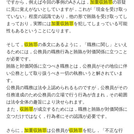
ですから，例えば今回の事例のAさんは，
加重収賄罪
の容疑
に見に覚えがないとしていますが，これが「現金を受け取っ
ていない」程度の認識であり，他の形で賄賂を受け取ってし
まっており，実際には
加重収賄罪
を犯してしまっている可能
性もあるということになります。
そして，
収賄罪
の条文にあるように，「職務に関し」といえ
るためには，公務員の職務行為と賄賂が対価関係に立つこと
が必要です。
賄賂と対価関係に立つべき職務とは，公務員がその地位に伴
い公務として取り扱うべき一切の執務いうと解されていま
す。
公務員の職務は法令上認められるものですが，公務員がその
任務達成のため公務員の立場で行う行為が含まれ，その範囲
は法令全体の趣旨により決せられます。
また，
収賄罪
が成立するためには，職務と賄賂が対価関係に
立つだけではなく，行為者にその認識が必要です。
さらに，
加重収賄罪
は公務員が
収賄罪
を犯し，「不正な行