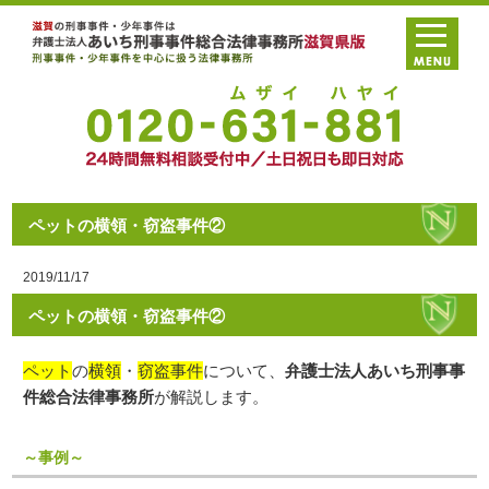
ペットの横領・窃盗事件②
2019/11/17
ペットの横領・窃盗事件②
ペット
の
横領
・
窃盗事件
について、
弁護士法人あいち刑事事
件総合法律事務所
が解説します。
～事例～