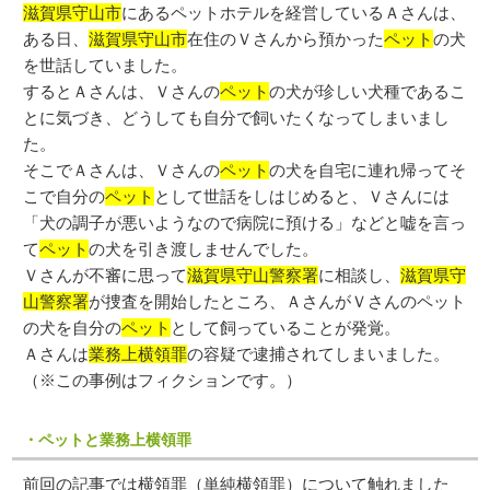
滋賀県守山市
にあるペットホテルを経営しているＡさんは、
ある日、
滋賀県守山市
在住のＶさんから預かった
ペット
の犬
を世話していました。
するとＡさんは、Ｖさんの
ペット
の犬が珍しい犬種であるこ
とに気づき、どうしても自分で飼いたくなってしまいまし
た。
そこでＡさんは、Ｖさんの
ペット
の犬を自宅に連れ帰ってそ
こで自分の
ペット
として世話をしはじめると、Ｖさんには
「犬の調子が悪いようなので病院に預ける」などと嘘を言っ
て
ペット
の犬を引き渡しませんでした。
Ｖさんが不審に思って
滋賀県守山警察署
に相談し、
滋賀県守
山警察署
が捜査を開始したところ、ＡさんがＶさんのペット
の犬を自分の
ペット
として飼っていることが発覚。
Ａさんは
業務上横領罪
の容疑で逮捕されてしまいました。
（※この事例はフィクションです。）
・ペットと業務上横領罪
前回の記事では横領罪（単純横領罪）について触れました