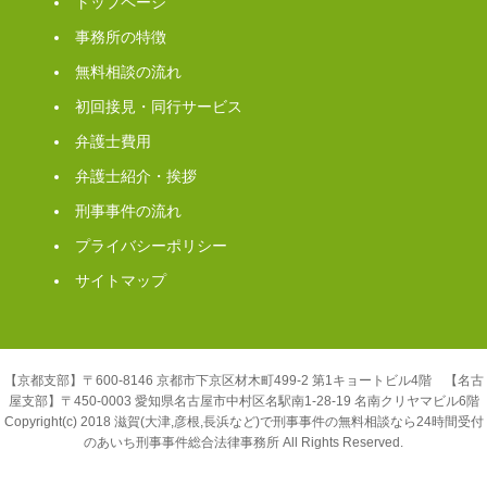
トップページ
事務所の特徴
無料相談の流れ
初回接見・同行サービス
弁護士費用
弁護士紹介・挨拶
刑事事件の流れ
プライバシーポリシー
サイトマップ
【京都支部】〒600-8146 京都市下京区材木町499-2 第1キョートビル4階 【名古
屋支部】〒450-0003 愛知県名古屋市中村区名駅南1-28-19 名南クリヤマビル6階
Copyright(c) 2018 滋賀(大津,彦根,長浜など)で刑事事件の無料相談なら24時間受付
のあいち刑事事件総合法律事務所 All Rights Reserved.