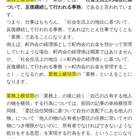
づいて、反復継続して行われる事務
」であると言われていま
す。
つまり、仕事はもちろん、「社会生活上の地位に基づいて、
反復継続して行われる事務」であればたとえ仕事でなくとも
「業務」であることになります。
例えば、町内会の経理係として町内会のお金を預かって管理
していたような場合、町内会の経理係は職業ではありません
が、「社会生活上の地位（＝町内会の経理係）に基づいて、
反復継続して行われる事務（＝町内会のお金を管理するこ
と）」となるため、
業務上横領罪
の「業務」といえることに
なります。
業務上横領罪
の「業務上」の後に続く「自己の占有する他人
の物を横領」する行為については、前回の記事の単純横領罪
同様、「委託信任関係に基づいて自分の支配下にある他人の
物」について「他人の物の占有者が委託の任務に背いてその
物につき権限がないのに、所有者でなければできないような
処分をする意思」を実現する行為をする、ということになり