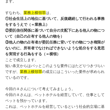
ます。
すなわち、
業務上横領罪
は、
①社会生活上の地位に基づいて、反復継続して行われる事務
をするうえで（＝業務上）
②委託信任関係に基づいて自分の支配下にある他人の物につ
いて（自己の占有する他人の物を）
③他人の物の占有者が委託任務に背いてその物につき権限が
ないのに、所有者でなければできないような処分をする意思
を実現する行為をする（＝横領）
ことで成立します。
短い条文からはパッとこのような要件にはたどりつきづらい
ですが、
業務上横領罪
の成立にはこういった要件が求められ
ているのです。
今回のＡさんについて考えてみましょう。
今回のＡさんは、ペットホテルを経営していて、仕事として
ペットを預かっています。
これは、ペットホテルを経営しているという社会的立場に基