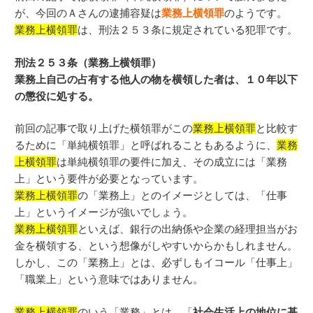
が、今回のＡさんの逮捕容疑は
業務上横領罪
のようです。
業務上横領罪
は、刑法２５３条に規定されている犯罪です。
刑法２５３条（業務上横領罪）
業務上自己の占有する他人の物を横領した者は、１０年以下
の懲役に処する。
前回の記事で取り上げた横領罪がこの
業務上横領罪
と比較す
るために「単純横領罪」と呼ばれることもあるように、
業務
上横領罪
は単純横領罪の要件に加え、その成立には「業務
上」という要件が必要となっています。
業務上横領罪
の「業務上」とのイメージとしては、「仕事
上」というイメージが強いでしょう。
業務上横領罪
といえば、銀行の出納係や企業の経理担当がお
金を横領する、という想像がしやすいからかもしれません。
しかし、この「業務上」とは、必ずしもイコール「仕事上」
「職業上」という意味ではありません。
業務上横領罪
のいう「業務」とは、「
社会生活上の地位に基