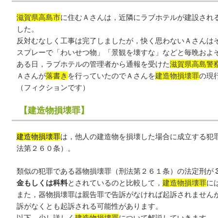
滋賀県高島市
に住むＡさんは，近隣にラブホテルが建設され
した。
反対むなしく工事は完了しましたが，快く思わないＡさんは
スプレーで「わいせつ物」「景観を壊すな」などと毎晩およ
ある日，ラブホテルの管理者から通報を受けた
滋賀県高島警
Ａさんが
落書き
を行っていたのでＡさんを
建造物損壊罪
の現
（フィクションです）
【建造物損壊罪】
建造物損壊罪
は，他人の建造物を損壊した場合に成立する犯
法第２６０条）。
類似の犯罪である器物損壊罪（刑法第２６１条）の法定刑が
金もしくは科料
とされているのと比較して，
建造物損壊罪
に
また，器物損壊罪は親告罪で告訴がなければ起訴されません
訴がなくとも起訴される可能性があります。
以下，少し詳しく
建造物損壊罪
について解説していきます。