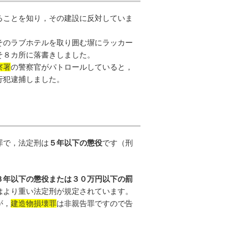
ることを知り，その建設に反対していま
そのラブホテルを取り囲む塀にラッカー
そ８カ所に落書きしました。
察署
の警察官がパトロールしていると，
行犯逮捕しました。
罪で，法定刑は
５年以下の懲役
です（刑
３年以下の懲役または３０万円以下の罰
はより重い法定刑が規定されています。
が，
建造物損壊罪
は非親告罪ですので告