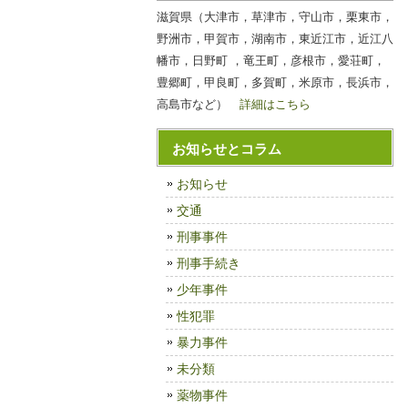
滋賀県（大津市，草津市，守山市，栗東市，
野洲市，甲賀市，湖南市，東近江市，近江八
幡市，日野町 ，竜王町，彦根市，愛荘町，
豊郷町，甲良町，多賀町，米原市，長浜市，
高島市など）
詳細はこちら
お知らせとコラム
お知らせ
交通
刑事事件
刑事手続き
少年事件
性犯罪
暴力事件
未分類
薬物事件