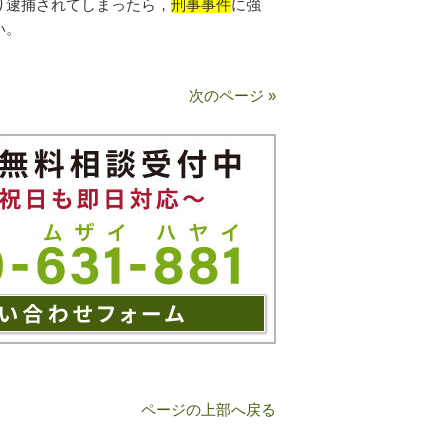
り逮捕されてしまったら，
刑事事件
に強
い。
次のページ »
ページの上部へ戻る