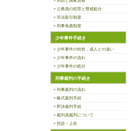
刑罰と国家資格
公務員の犯罪と懲戒処分
司法取引制度
刑事免責制度
少年事件手続き
少年事件の特色，成人との違い
少年事件の流れ
少年事件の処分
刑事裁判の手続き
刑事裁判の流れ
略式裁判手続
即決裁判手続
裁判員裁判について
控訴・上告