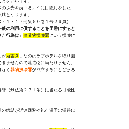
ことをいいます。
スの採光を妨げるように目隠しをした
損壊となります。
８・１・１７刑集６０巻１号２９頁）
一般の利用に供することを困難にすると
せた行為は
」
建造物損壊罪
にいう損壊に
んが
落書き
したのはラブホテルを取り囲
できませんので建造物に当たりません。
はなく
器物損壊罪
が成立するにとどまる
辱罪（刑法第２３１条）に当たる可能性
談の締結が訴追回避や執行猶予の獲得に