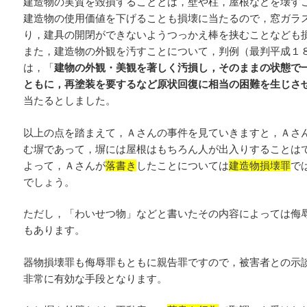
建造物の実質を毀損することとは，壁や柱，屋根などを壊す
建造物の使用価値を下げることも損壊に当たるので，窓ガラ
り，建具の開閉ができないようつっかえ棒を挟むことなども
また，建造物の外観を汚すことについて，判例（最判平成１
は，「
建物の外観・美観を著しく汚損し，そのままの状態で
ともに，再塗装を要するなど原状回復に相当の困難を生じさ
当たるとしました。
以上の点を踏まえて，Ａさんの事件を見ていきますと，Ａさ
む塀であって，塀には屋根はもちろん人が出入りすることは
よって，Ａさんが
落書き
したことについては
建造物損壊罪
で
でしょう。
ただし，「わいせつ物」などと書いたその内容によっては侮
もあります。
器物損壊罪も侮辱罪もともに親告罪ですので，被害者との示
非常に有効な手段となります。