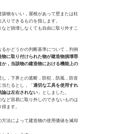
建築物をいい，屋根があって壁または柱
出入りできるものを指します。
スなど損壊しなくても自由に取り外すこ
なるかどうかの判断基準について，判例
造物に取り付けられた物が建造物損壊罪
ほか，当該物の建造物における機能上の
続し，下界との遮断，防犯，防風，防音
に当たるとし，「
適切な工具を使用すれ
結論は左右されない
」としました。
のなど容易に取り外しのできないものは
り得ます。
の方法によって建造物の使用価値を滅却