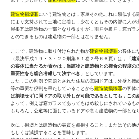
建造物損壊罪
にいう建造物とは，家屋その他これに類似する
により支持されて土地に定着し，少なくともその内部に人が
屋根瓦は建造物の一部となり得ますが，雨戸や板戸，窓ガラ
とのできるものは建造物の一部とはなりません。
ここで，建造物に取り付けられた物が
建造物損壊罪
の客体に
（最決平成１９・３・２０刑集６１巻２号６６頁）は，「
建
の客体に当たるか否かは，当該物と建造物との接合の程度の
重要性をも総合考慮して決すべき
」としています。
また，この判例で問題とされた住居の玄関ドアは，外壁と接
等の重要な役割を果たしていることから
建造物損壊罪
の客体
ば損壊せずに同ドアの取り外しが可能であるとしても，この
よって，例えば窓ガラスであってもはめ殺しにされているも
もちろん，公道等に面しているドアや窓も建造物の一部とな
次に，損壊とは建造物の実質を毀損すること，またはその他
もしくは減損することを意味します。