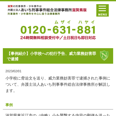
【事例紹介】小学校への犯行予告、威力業務妨害罪
で逮捕
2023/02/01
小学校に脅迫文を送り、威力業務妨害罪で逮捕された事例に
ついて、弁護士法人あいち刑事事件総合法律事務所が解説し
ます。
事例
滋賀県東近江市の（中略）小を襲撃する内容の郵便を送った