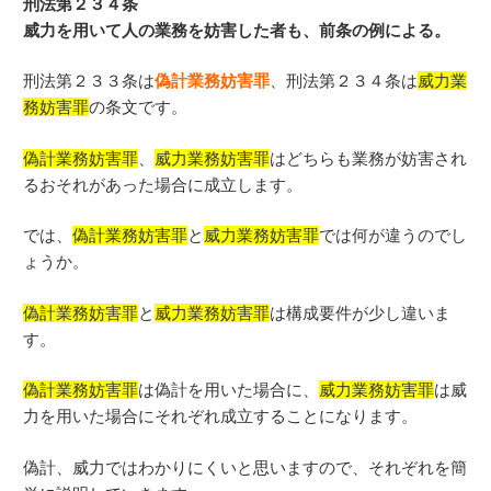
刑法第２３４条
威力を用いて人の業務を妨害した者も、前条の例による。
刑法第２３３条は
偽計業務妨害罪
、刑法第２３４条は
威力業
務妨害罪
の条文です。
偽計業務妨害罪
、
威力業務妨害罪
はどちらも業務が妨害され
るおそれがあった場合に成立します。
では、
偽計業務妨害罪
と
威力業務妨害罪
では何が違うのでし
ょうか。
偽計業務妨害罪
と
威力業務妨害罪
は構成要件が少し違いま
す。
偽計業務妨害罪
は偽計を用いた場合に、
威力業務妨害罪
は威
力を用いた場合にそれぞれ成立することになります。
偽計、威力ではわかりにくいと思いますので、それぞれを簡