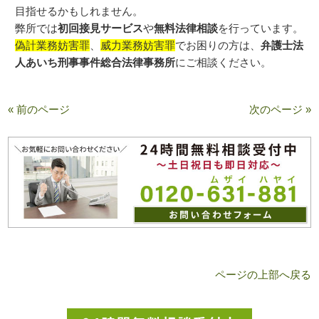
目指せるかもしれません。
弊所では
初回接見サービス
や
無料法律相談
を行っています。
偽計業務妨害罪
、
威力業務妨害罪
でお困りの方は、
弁護士法
人あいち刑事事件総合法律事務所
にご相談ください。
« 前のページ
次のページ »
ページの上部へ戻る