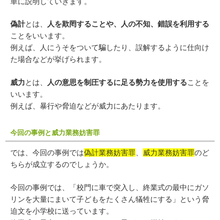
単に説明していきます。
偽計
とは、
人を欺罔することや、人の不知、錯誤を利用する
ことをいいます。
例えば、人にうそをついて騙したり、誤解するように仕向け
た場合などが挙げられます。
威力
とは、
人の意思を制圧するに足る勢力を使用する
ことを
いいます。
例えば、暴行や脅迫などが威力にあたります。
今回の事例と威力業務妨害罪
では、今回の事例では
偽計業務妨害罪
、
威力業務妨害罪
のど
ちらが成立するのでしょうか。
今回の事例では、「校門に車で突入し、終業式の最中にガソ
リンを大量にまいて子どもをたくさん犠牲にする」という脅
迫文を小学校に送っています。