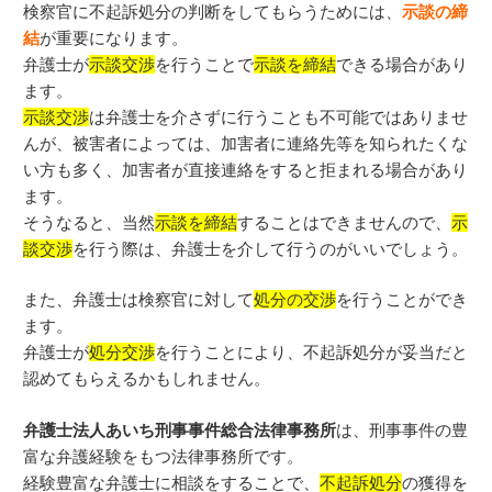
検察官に
不起訴処分
の判断をしてもらうためには、
示談の締
結
が重要になります。
弁護士が
示談交渉
を行うことで
示談を締結
できる場合があり
ます。
示談交渉
は弁護士を介さずに行うことも不可能ではありませ
んが、被害者によっては、加害者に連絡先等を知られたくな
い方も多く、加害者が直接連絡をすると拒まれる場合があり
ます。
そうなると、当然
示談を締結
する
ことはできませんので、
示
談交渉
を行う際は、弁護士を介して行うのがいいでしょう。
また、弁護士は検察官に対して
処分の交渉
を行うことができ
ます。
弁護士が
処分交渉
を行うことにより、
不起訴処分
が妥当だと
認めてもらえるかもしれません。
弁護士法人あいち刑事事件総合法律事務所
は、刑事事件の豊
富な弁護経験をもつ法律事務所です。
経験豊富な弁護士に相談をすることで、
不起訴処分
の獲得を