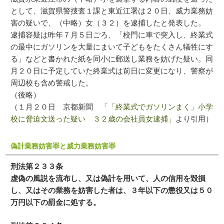
として、滋賀県警捜査１課と東近江署は２０日、威力業務妨
害の疑いで、（中略）女（３２）を逮捕したと発表した。
逮捕容疑は昨年７月５日ごろ、「校門に車で突入し、終業式
の最中にガソリンを大量にまいて子どもをたくさん犠牲にす
る」などと書かれた紙を同小に郵送し業務を妨げた疑い。同
月２０日に予定していた終業式は前日に変更になり、警察が
周辺校も含め警戒した。
（後略）
（１月２０日 京都新聞
「「終業式でガソリンまく」小学
校に脅迫文送った疑い ３２歳の会社員女逮捕」
より引用）
偽計業務妨害罪と威力業務妨害罪
刑法第２３３条
虚偽の風説を流布し、又は偽計を用いて、人の信用を毀損
し、又はその業務を妨害した者は、３年以下の懲役又は５０
万円以下の罰金に処する。