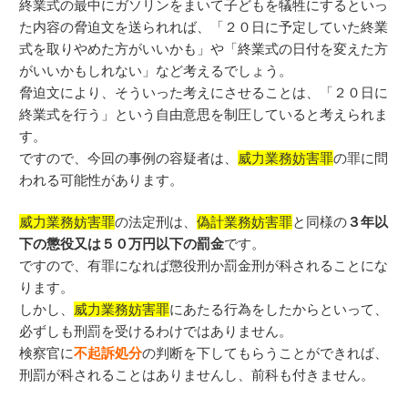
終業式の最中にガソリンをまいて子どもを犠牲にするといっ
た内容の脅迫文を送られれば、「２０日に予定していた終業
式を取りやめた方がいいかも」や「終業式の日付を変えた方
がいいかもしれない」など考えるでしょう。
脅迫文により、そういった考えにさせることは、「２０日に
終業式を行う」という自由意思を制圧していると考えられま
す。
ですので、今回の事例の容疑者は、
威力業務妨害罪
の罪に問
われる可能性があります。
威力業務妨害罪
の法定刑は、
偽計業務妨害罪
と同様の
３年以
下の懲役又は５０万円以下の罰金
です。
ですので、有罪になれば懲役刑か罰金刑が科されることにな
ります。
しかし、
威力業務妨害罪
にあたる行為をしたからといって、
必ずしも刑罰を受けるわけではありません。
検察官に
不起訴処分
の判断を下してもらうことができれば、
刑罰が科されることはありませんし、前科も付きません。