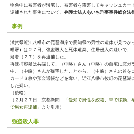
物色中に被害者が帰宅し、被害者を殺害してキャッシュカー
逮捕された事例について、
弁護士法人あいち刑事事件総合法
事例
滋賀県近江八幡市の琵琶湖岸で愛知県の男性の遺体が見つか
幡署）は２７日、強盗殺人と死体遺棄、住居侵入の疑いで、
疑者（２７）を再逮捕した。
再逮捕容疑は共謀して、（中略）さん（中略）の自宅に窓ガ
中、（中略）さんが帰宅したことから、（中略）さんの首を
カード３枚や預金通帳などを奪い、近江八幡市牧町の琵琶湖
した疑い。
（後略）
（２月２７日 京都新聞
「愛知で男性を絞殺、車で移動、
で男女再逮捕」
より引用）
強盗殺人罪