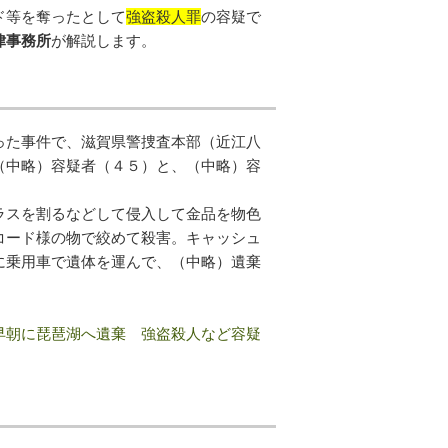
ド等を奪ったとして
強盗殺人罪
の容疑で
律事務所
が解説します。
った事件で、滋賀県警捜査本部（近江八
（中略）容疑者（４５）と、（中略）容
ラスを割るなどして侵入して金品を物色
コード様の物で絞めて殺害。キャッシュ
に乗用車で遺体を運んで、（中略）遺棄
早朝に琵琶湖へ遺棄 強盗殺人など容疑