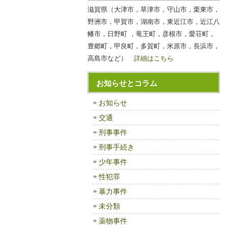
滋賀県（大津市，草津市，守山市，栗東市，
野洲市，甲賀市，湖南市，東近江市，近江八
幡市，日野町 ，竜王町，彦根市，愛荘町，
豊郷町，甲良町，多賀町，米原市，長浜市，
高島市など）
詳細はこちら
お知らせとコラム
お知らせ
交通
刑事事件
刑事手続き
少年事件
性犯罪
暴力事件
未分類
薬物事件