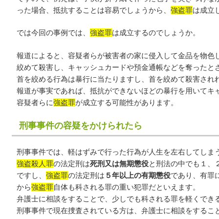
った場合、抵抗することは容易でしょうから、
強盗罪
は成立
では今回の事例では、
強盗罪
は成立するのでしょうか。
報道によると、容疑者らが被害者の家に侵入して金品を物色
絞めて殺害し、キャッシュカードや預金通帳などを奪ったと
首を絞める行為は暴行に当たりますし、首を絞めて殺害され
報道が事実であれば、抵抗ができないほどの暴行を用いてキ
容疑者らに
強盗罪
が成立する可能性があります。
刑事事件の容疑をかけられたら
刑事事件では、軽はずみで行った行為が人生を左右してしま
強盗殺人罪
の法定刑は
死刑又は無期懲役
と刑法の中でも１、
ですし、
強盗罪
の法定刑は
５年以上の有期懲役
であり、有罪
から
強盗罪
自体も科される罪の重い犯罪だといえます。
弁護士に相談をすることで、少しでも科される罪を軽くでき
刑事事件で現在捜査されている方は、弁護士に相談をするこ