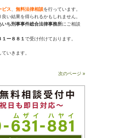
ービス
、
無料法律相談
を行っています。
り良い結果を得られるかもしれません。
あいち刑事事件総合法律事務所
にご相談
３１ー８８１
で受け付けております。
していきます。
次のページ »