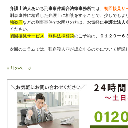
弁護士法人あいち刑事事件総合法律事務所
では、
初回接見サ
刑事事件に精通した弁護士に相談をすることで、少しでもよ
強盗罪
などの刑事事件でお困りの方は、お気軽に
弁護士法人
ください。
初回接見サービス
、
無料法律相談
のご予約は、
０１２０ー６
次回のコラムでは、強盗殺人罪が成立するのかについて解説
« 前のページ