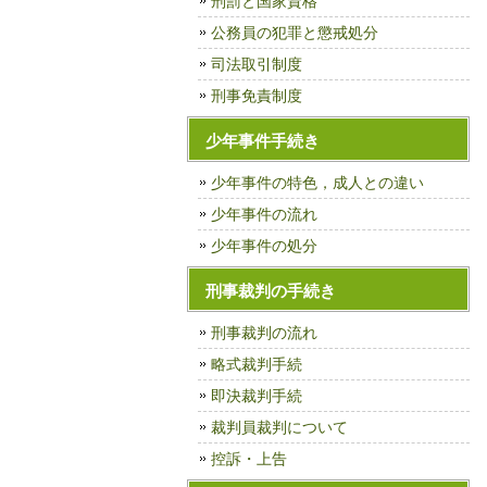
刑罰と国家資格
公務員の犯罪と懲戒処分
司法取引制度
刑事免責制度
少年事件手続き
少年事件の特色，成人との違い
少年事件の流れ
少年事件の処分
刑事裁判の手続き
刑事裁判の流れ
略式裁判手続
即決裁判手続
裁判員裁判について
控訴・上告