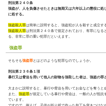
刑法第２４０条
強盗が、人を負傷させたときは無期又は六年以上の懲役に処
に処する。
強盗殺人罪
は簡単に説明すると、強盗犯が人を殺すと成立す
強盗殺人罪
は刑法第２４０条で規定されており、有罪になる
る、非常に罪の重い犯罪だといえます。
強盗罪
そもそも
強盗罪
とはどのような犯罪なのでしょうか。
刑法第２３６条１項
暴行又は脅迫を用いて他人の財物を強取した者は、強盗の罪
大まかに説明すると、暴行や脅迫を用いてお金などを奪うと
また、
強盗罪
が規定している暴行や脅迫は、一般の人が抵抗
ています。
ですので、例えば、子供が折り紙で作った包丁を突きつけな