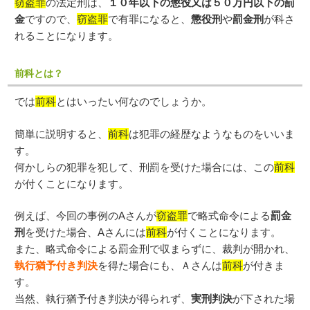
窃盗罪
の法定刑は、
１０年以下の懲役又は５０万円以下の罰
金
ですので、
窃盗罪
で有罪になると、
懲役刑
や
罰金刑
が科さ
れることになります。
前科とは？
では
前科
とはいったい何なのでしょうか。
簡単に説明すると、
前科
は犯罪の経歴なようなものをいいま
す。
何かしらの犯罪を犯して、刑罰を受けた場合には、この
前科
が付くことになります。
例えば、今回の事例のAさんが
窃盗罪
で略式命令による
罰金
刑
を受けた場合、Aさんには
前科
が付くことになります。
また、略式命令による罰金刑で収まらずに、裁判が開かれ、
執行猶予付き判決
を得た場合にも、Ａさんは
前科
が付きま
す。
当然、執行猶予付き判決が得られず、
実刑判決
が下された場