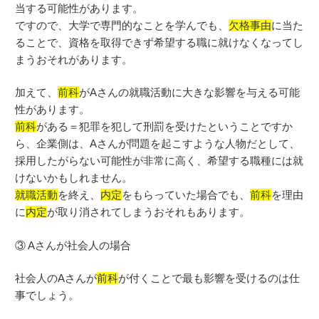
当する可能性があります。
ですので、大学で専門的なことを学んでも、
欠格事由
に当た
ることで、資格を取得できず希望する職に就けなくなってし
まうおそれがあります。
加えて、
前科
がAさんの就職活動に大きな影響を与える可能
性があります。
前科
がある＝犯罪を犯して刑罰を受けたということですか
ら、企業側は、Aさんが問題を起こすような人物だとして、
採用したがらない可能性が非常に高く、希望する職種には就
けないかもしれません。
就職活動
を終え、
内定
をもらっていた場合でも、
前科
を理由
に
内定
が取り消されてしまうおそれもあります。
③ Aさんが社会人の場合
社会人のAさんが
前科
が付くことで最も影響を受けるのは仕
事でしょう。