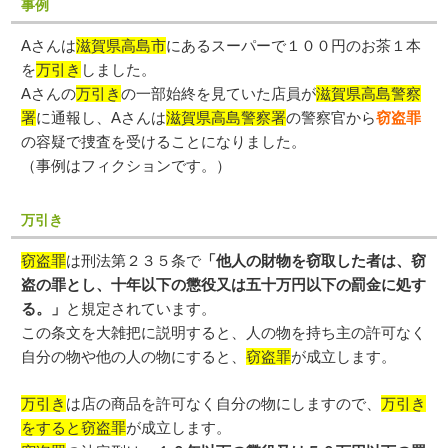
事例
Aさんは
滋賀県高島市
にあるスーパーで１００円のお茶１本
を
万引き
しました。
Aさんの
万引き
の一部始終を見ていた店員が
滋賀県高島警察
署
に通報し、Aさんは
滋賀県高島警察署
の警察官から
窃盗罪
の容疑で捜査を受けることになりました。
（事例はフィクションです。）
万引き
窃盗罪
は刑法第２３５条で
「他人の財物を窃取した者は、窃
盗の罪とし、十年以下の懲役又は五十万円以下の罰金に処す
る。」
と規定されています。
この条文を大雑把に説明すると、人の物を持ち主の許可なく
自分の物や他の人の物にすると、
窃盗罪
が成立します。
万引き
は店の商品を許可なく自分の物にしますので、
万引き
をすると
窃盗罪
が成立します。