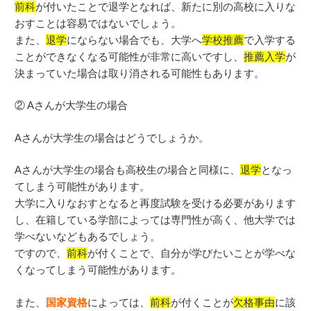
前科
が付いたことで退学となれば、新たに別の高校に入りな
おすことは容易ではないでしょう。
また、
退学
にならない場合でも、大学へ
学校推薦
で入学する
ことができなくなる可能性が非常に高いですし、
推薦入学
が
決まっていた場合は取り消される可能性もあります。
② Aさんが大学生の場合
Aさんが大学生の場合はどうでしょうか。
Aさんが大学生の場合も高校生の場合と同様に、
退学
となっ
てしまう可能性があります。
大学に入りなおすとなると再度試験を受ける必要があります
し、在籍している学部によっては専門性が高く、他大学では
学べないなどもあるでしょう。
ですので、
前科
が付くことで、自分が学びたいことが学べな
くなってしまう可能性があります。
また、
国家資格
によっては、
前科
が付くことが
欠格事由
に該