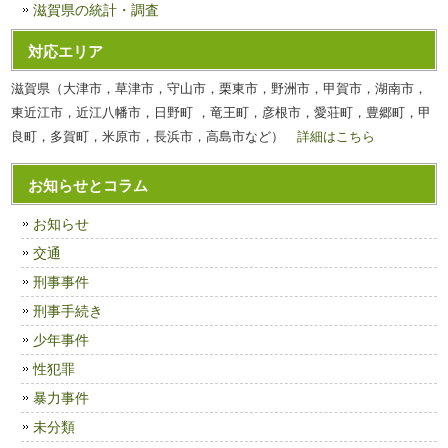
滋賀県の統計・調査
対応エリア
滋賀県（大津市，草津市，守山市，栗東市，野洲市，甲賀市，湖南市，
東近江市，近江八幡市，日野町 ，竜王町，彦根市，愛荘町，豊郷町，甲
良町，多賀町，米原市，長浜市，高島市など）
詳細はこちら
お知らせとコラム
お知らせ
交通
刑事事件
刑事手続き
少年事件
性犯罪
暴力事件
未分類