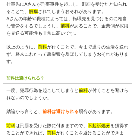
仕事先にAさんが刑事事件を起こし、刑罰を受けたと知られ
ることで、
解雇
されてしまうおそれがあります。
Aさんの年齢や職種によっては、転職先を見つけるのに相当
な苦労をするでしょうし、
前科
があることで、企業側が採用
を見送る可能性も非常に高いです。
以上のように、
前科
が付くことで、今まで通りの生活を送れ
ず、将来にわたって悪影響を及ぼしてしまうおそれがありま
す。
前科は避けられる？
一度、犯罪行為を起こしてしまうと
前科
が付くことを避けら
れないのでしょうか。
結論から言うと、
前科は避けられる
場合があります。
前科
は刑罰を受けた際に付きますので、
不起訴処分
を獲得す
ることができれば、
前科
が付くことを避けることができま