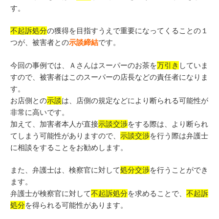
す。
不起訴処分
の獲得を目指すうえで重要になってくることの１
つが、被害者との
示談締結
です。
今回の事例では、Ａさんはスーパーのお茶を
万引き
していま
すので、被害者はこのスーパーの店長などの責任者になりま
す。
お店側との
示談
は、店側の規定などにより断られる可能性が
非常に高いです。
加えて、加害者本人が直接
示談交渉
をする際は、より断られ
てしまう可能性がありますので、
示談交渉
を行う際は弁護士
に相談をすることをお勧めします。
また、弁護士は、検察官に対して
処分交渉
を行うことができ
ます。
弁護士が検察官に対して
不起訴処分
を求めることで、
不起訴
処分
を得られる可能性があります。