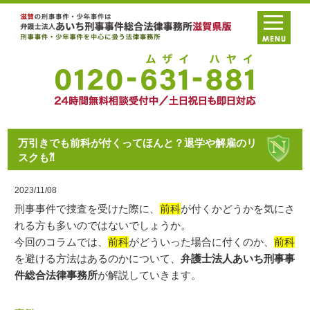
万引きでも前科が付くってほんと？退学や解雇のリ
スクも⁈
2023/11/08
刑事事件で捜査を受けた際に、
前科
が付くかどうかを気にさ
れる方も多いのではないでしょうか。
今回のコラムでは、
前科
がどういった場合に付くのか、
前科
を避ける方法はあるのかについて、
弁護士法人あいち刑事事
件総合法律事務所
が解説していきます。