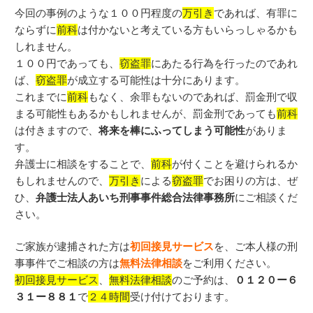
今回の事例のような１００円程度の
万引き
であれば、有罪に
ならずに
前科
は付かないと考えている方もいらっしゃるかも
しれません。
１００円であっても、
窃盗罪
にあたる行為を行ったのであれ
ば、
窃盗罪
が成立する可能性は十分にあります。
これまでに
前科
もなく、余罪もないのであれば、罰金刑で収
まる可能性もあるかもしれませんが、罰金刑であっても
前科
は付きますので、
将来を棒にふってしまう可能性
がありま
す。
弁護士に相談をすることで、
前科
が付くことを避けられるか
もしれませんので、
万引き
による
窃盗罪
でお困りの方は、ぜ
ひ、
弁護士法人あいち刑事事件総合法律事務所
にご相談くだ
さい。
ご家族が逮捕された方は
初回接見サービス
を、ご本人様の刑
事事件でご相談の方は
無料法律相談
をご利用ください。
初回接見サービス
、
無料法律相談
のご予約は、
０１２０ー６
３１ー８８１
で
２４時間
受け付けております。