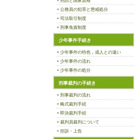
刑罰と国家資格
公務員の犯罪と懲戒処分
司法取引制度
刑事免責制度
少年事件手続き
少年事件の特色，成人との違い
少年事件の流れ
少年事件の処分
刑事裁判の手続き
刑事裁判の流れ
略式裁判手続
即決裁判手続
裁判員裁判について
控訴・上告