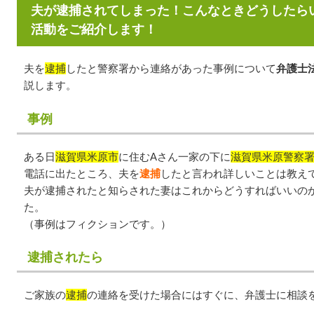
夫が逮捕されてしまった！こんなときどうしたら
活動をご紹介します！
夫を
逮捕
したと警察署から連絡があった事例について
弁護士
説します。
事例
ある日
滋賀県米原市
に住むAさん一家の下に
滋賀県米原警察
電話に出たところ、夫を
逮捕
したと言われ詳しいことは教え
夫が逮捕されたと知らされた妻はこれからどうすればいいの
た。
（事例はフィクションです。）
逮捕されたら
ご家族の
逮捕
の連絡を受けた場合にはすぐに、弁護士に相談