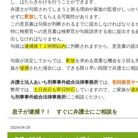
し、はたらきかけを行うことができます。
弁護士が勾留されてしまうと困る理由や家族の監督がしっか
せずに
釈放
してもらえる可能性があります。
この意見書は勾留が判断されるまでに提出しなければなりま
特に検察官への意見書は検察官が勾留請求する前に提出する
出しなければなりません。
勾留は
逮捕後７２時間以内
に判断されますから、意見書の提
勾留が決定してからでは、
釈放
を求める貴重な機会を２回も
族が
逮捕
された場合には、できる限り早い段階で弁護士に相
弁護士法人あいち刑事事件総合法律事務所
では、
初回接見サ
弊所では、
土日祝日も即日対応
していますので、ご家族が
逮
ち刑事事件総合法律事務所
にご相談ください。
息子が逮捕？！ すぐに弁護士にご相談を
2024-04-26