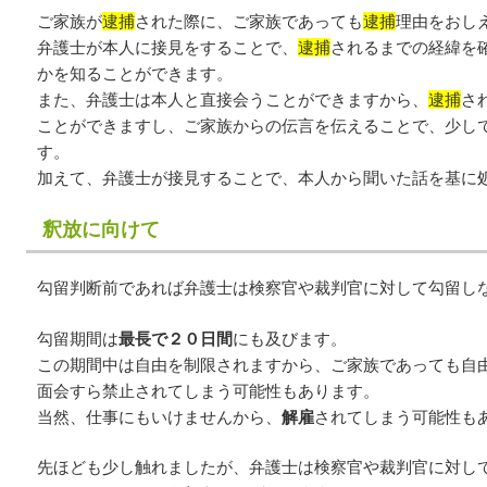
ご家族が
逮捕
された際に、ご家族であっても
逮捕
理由をおし
弁護士が本人に接見をすることで、
逮捕
されるまでの経緯を
かを知ることができます。
また、弁護士は本人と直接会うことができますから、
逮捕
さ
ことができますし、ご家族からの伝言を伝えることで、少し
す。
加えて、弁護士が接見することで、本人から聞いた話を基に
釈放に向けて
勾留判断前であれば弁護士は検察官や裁判官に対して勾留し
勾留期間は
最長で２０日間
にも及びます。
この期間中は自由を制限されますから、ご家族であっても自
面会すら禁止されてしまう可能性もあります。
当然、仕事にもいけませんから、
解雇
されてしまう可能性も
先ほども少し触れましたが、弁護士は検察官や裁判官に対し