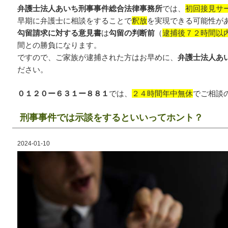
弁護士法人あいち刑事事件総合法律事務所
では、
初回接見サ
早期に弁護士に相談をすることで
釈放
を実現できる可能性が
勾留請求に対する意見書
は
勾留の判断前
（
逮捕後７２時間以
間との勝負になります。
ですので、ご家族が逮捕された方はお早めに、
弁護士法人あ
ださい。
０１２０ー６３１ー８８１
では、
２４時間年中無休
でご相談
刑事事件では示談をするといいってホント？
2024-01-10