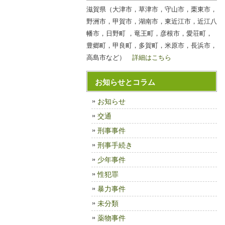
滋賀県（大津市，草津市，守山市，栗東市，
野洲市，甲賀市，湖南市，東近江市，近江八
幡市，日野町 ，竜王町，彦根市，愛荘町，
豊郷町，甲良町，多賀町，米原市，長浜市，
高島市など）
詳細はこちら
お知らせとコラム
お知らせ
交通
刑事事件
刑事手続き
少年事件
性犯罪
暴力事件
未分類
薬物事件