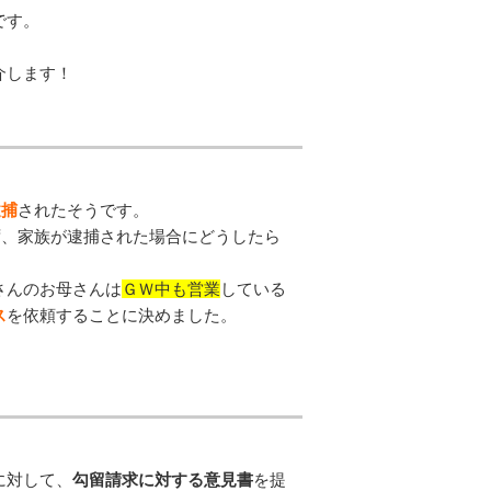
です。
介します！
逮捕
されたそうです。
ず、家族が逮捕された場合にどうしたら
さんのお母さんは
ＧＷ中も営業
している
ス
を依頼することに決めました。
。
に対して、
勾留請求に対する意見書
を提