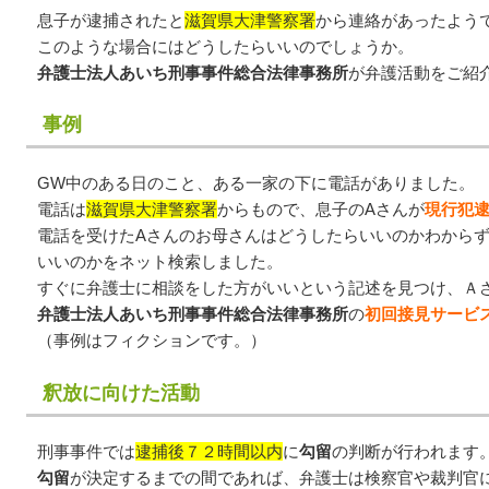
息子が逮捕されたと
滋賀県大津警察署
から連絡があったよう
このような場合にはどうしたらいいのでしょうか。
弁護士法人あいち刑事事件総合法律事務所
が弁護活動をご紹
事例
GW中のある日のこと、ある一家の下に電話がありました。
電話は
滋賀県大津警察署
からもので、息子のAさんが
現行犯
電話を受けたAさんのお母さんはどうしたらいいのかわから
いいのかをネット検索しました。
すぐに弁護士に相談をした方がいいという記述を見つけ、Ａ
弁護士法人あいち刑事事件総合法律事務所
の
初回接見サービ
（事例はフィクションです。）
釈放に向けた活動
刑事事件では
逮捕後７２時間以内
に
勾留
の判断が行われます
勾留
が決定するまでの間であれば、弁護士は検察官や裁判官