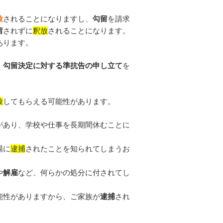
放
されることになりますし、
勾留
を請求
留
されずに
釈放
されることになります。
あります。
、
勾留決定に対する準抗告の申し立て
を
放
してもらえる可能性があります。
があり、学校や仕事を長期間休むことに
場に
逮捕
されたことを知られてしまうお
や
解雇
など、何らかの処分に付されてし
能性がありますから、ご家族が
逮捕
され
。